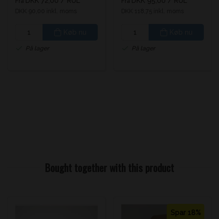
DKK 72,00
/ RUL
DKK 95,00
/ RUL
Fra
Fra
DKK 90,00 inkl. moms
DKK 118,75 inkl. moms
Køb nu
Køb nu
På lager
På lager
Bought together with this product
Spar 18%