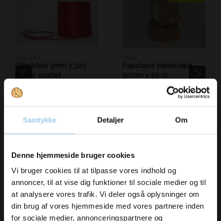
34103260
27101
Silkebånd 3mm x 320
Papirtape pakketape
meter scarlet
50mm x 50 m
Pris DKK 21,95
DKK 126,00
/ RUL
DKK 18,00
/ RUL
Fra
DKK 157,50 inkl. moms
DKK 22,50 inkl. moms
Samtykke
Detaljer
Om
Køb nu
Køb nu
Vil du modtage
På lager
På lager
Denne hjemmeside bruger cookies
Sælges i pakker af 6 RUL
inspiration og
Vi bruger cookies til at tilpasse vores indhold og
annoncer, til at vise dig funktioner til sociale medier og til
nyheder fra os?
at analysere vores trafik. Vi deler også oplysninger om
din brug af vores hjemmeside med vores partnere inden
for sociale medier, annonceringspartnere og