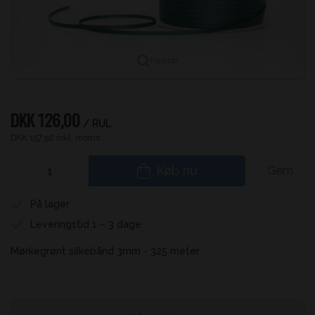
Forstør
DKK 126,00
/ RUL
DKK 157,50 inkl. moms
Køb nu
Gem
På lager
Leveringstid 1 – 3 dage
Mørkegrønt silkebånd 3mm - 325 meter