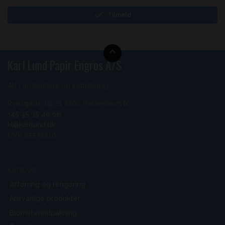
Tilmeld
Karl Lund Papir Engros A/S
Alt i emballage og indpakning
Ryesgade 19-21 2200 København N
+45 35 35 46 66
kl@karllund.dk
CVR 85572210
KATALOG
Aftørring og rengøring
Ansvarlige produkter
Blomsterindpakning