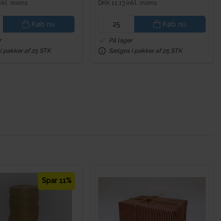
inkl. moms
DKK 11,13 inkl. moms
Køb nu
Køb nu
r
På lager
i pakker af 25 STK
Sælges i pakker af 25 STK
Spar 11%