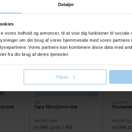
Detaljer
ookies
Bought together with this product
se vores indhold og annoncer, til at vise dig funktioner til sociale
oplysninger om din brug af vores hjemmeside med vores partnere i
ysepartnere. Vores partnere kan kombinere disse data med andr
Spar 20%
Spar 15%
et fra din brug af deres tjenester.
Tilpas
2713
04196265
ecycled
Tape 66mx50mm klar
Postæske
Pris DKK 16,50
Pris DKK 15,
DKK 14,00
/ RUL
DKK 10
Fra
Fra