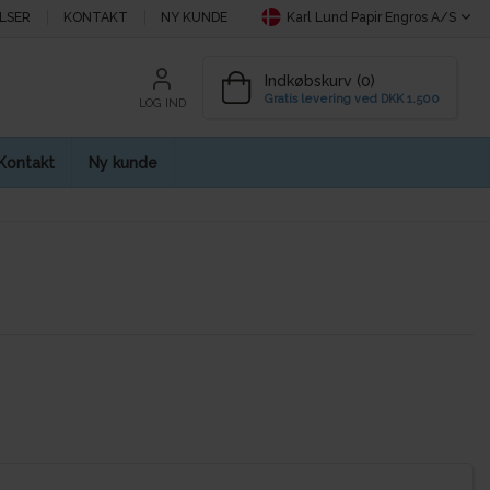
LSER
KONTAKT
NY KUNDE
Karl Lund Papir Engros A/S
Indkøbskurv (0)
Gratis levering ved DKK 1.500
LOG IND
Kontakt
Ny kunde