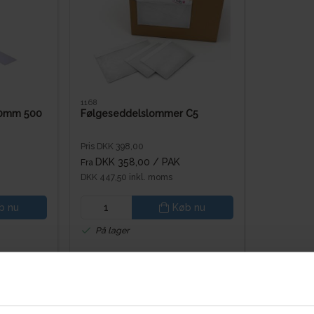
1168
50mm 500
Følgeseddelslommer C5
Pris DKK 398,00
DKK 358,00
/ PAK
Fra
DKK 447,50 inkl. moms
b nu
Køb nu
På lager