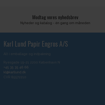
Modtag vores nyhedsbrev
Nyheder og katalog - én gang om måneden
Karl Lund Papir Engros A/S
Alt i emballage og indpakning
Ryesgade 19-21 2200 København N
+45 35 35 46 66
kl@karllund.dk
CVR 85572210