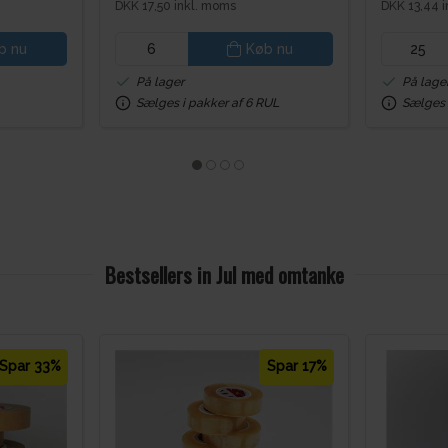
DKK 17,50 inkl. moms
DKK 13,44 
b nu
Køb nu
På lager
På lage
Sælges i pakker af 6 RUL
Sælges 
Bestsellers in Jul med omtanke
Spar 33%
Spar 17%