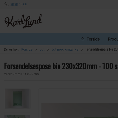
35 35 46 66
Forside
Produ
Forsendelsespose bio 2
Du er her:
Forside
Jul
Jul med omtanke
Forsendelsespose bio 230x320mm - 100 s
Varenummer:
19120700