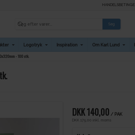
HANDELSBETINGE
Søg
kter
Logotryk
Inspiration
Om Karl Lund
30x320mm - 100 stk.
tk.
DKK 140,00
/ PAK
DKK 175,00 inkl. moms