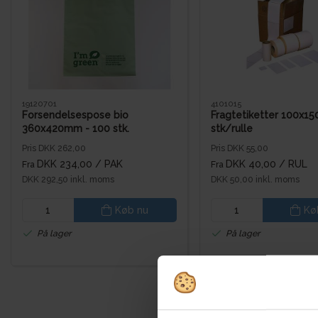
19120701
4101015
Forsendelsespose bio
Fragtetiketter 100x1
360x420mm - 100 stk.
stk/rulle
Pris DKK 262,00
Pris DKK 55,00
DKK 234,00
/ PAK
DKK 40,00
/ RUL
Fra
Fra
DKK 292,50 inkl. moms
DKK 50,00 inkl. moms
Køb nu
Kø
På lager
På lager