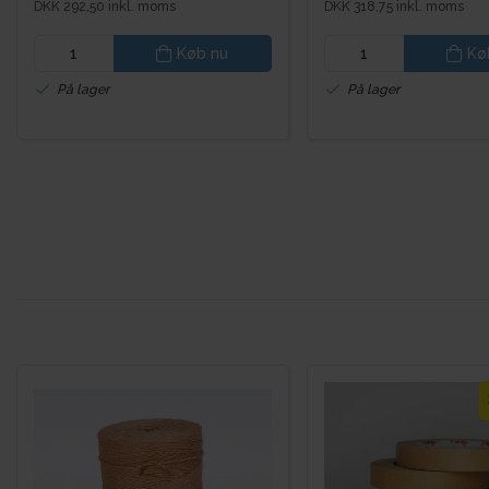
DKK 292,50 inkl. moms
DKK 318,75 inkl. moms
Køb nu
Kø
På lager
På lager