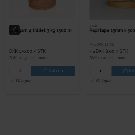
1727
27411
Jutegarn 4 trådet 3 kg 1500 m.
Papirtape 15mm x 50
Pris DKK 12,00
DKK 170,00
/ STK
DKK 8,00
/ STK
Fra
DKK 212,50 inkl. moms
DKK 10,00 inkl. moms
Køb nu
Kø
På lager
På lager