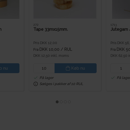
272
1713
m
Tape 33mx15mm.
Jutegarn 
Pris DKK 12,00
Pris DKK 56
DKK 10,00
/ RUL
DKK 5
Fra
Fra
DKK 12,50 inkl. moms
DKK 62,50 
b nu
Køb nu
På lager
På lage
Sælges i pakker af 10 RUL