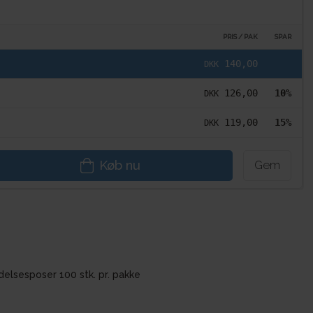
PRIS / PAK
SPAR
140,00
DKK
126,00
10%
DKK
119,00
15%
DKK
Køb nu
Gem
elsesposer 100 stk. pr. pakke