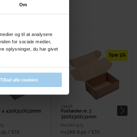
Om
 medier og til at analysere
nden for sociale medier,
e oplysninger, du har givet
Spar 32%
Spar 9%
Tillad alle cookies
045518
 4 430X312X132mm
Postæske nr. 3
320X230X131mm
75
Pris DKK 9,75
,75
/ STK
DKK 8,90
/ STK
Fra