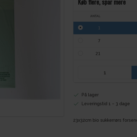
Køb flere, spar mere
ANTAL
1
7
21
På lager
Leveringstid 1 – 3 dage
23x32cm bio sukkerrørs forsend