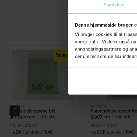
Samtykke
Denne hjemmeside bruger c
Vi bruger cookies til at tilpas
vores trafik. Vi deler også 
annonceringspartnere og anal
Spar 11%
dem, eller som de har indsaml
19120701
19120006
Forsendelsespose bio
Forsendelsesposer R
360x420mm - 100 stk.
55x77 cm. - 100 stk.
Pris DKK 262,00
Pris DKK 319,00
DKK 234,00
/ PAK
DKK 255,00
/ PAK
Fra
Fra