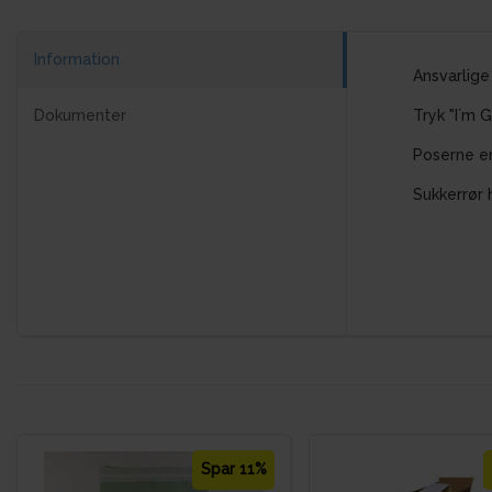
Information
Ansvarlig
Dokumenter
Tryk "I´m 
Poserne er
Sukkerrør 
Spar 11%