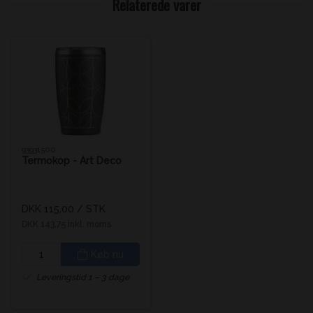
Relaterede varer
93931500
Termokop - Art Deco
DKK 115,00
/ STK
DKK 143,75 inkl. moms
Køb nu
Leveringstid 1 – 3 dage