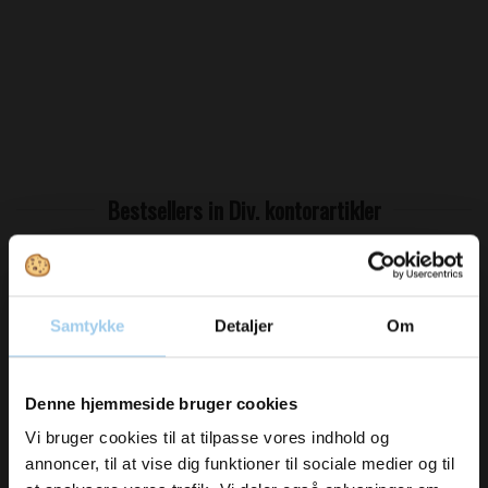
Bestsellers in Div. kontorartikler
Samtykke
Detaljer
Om
Vil du modtage
Denne hjemmeside bruger cookies
inspiration og
Vi bruger cookies til at tilpasse vores indhold og
2004002
2007001
annoncer, til at vise dig funktioner til sociale medier og til
Papir Clips 32mm
Klæbegummi