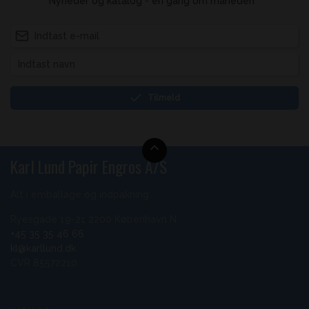
Nyheder og katalog - én gang om måneden
Tilmeld
Karl Lund Papir Engros A/S
Alt i emballage og indpakning
Ryesgade 19-21 2200 København N
+45 35 35 46 66
kl@karllund.dk
CVR 85572210