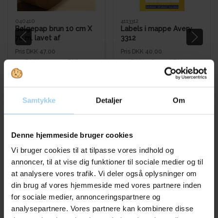
040410
4113312
Bølgepap brun 10 cm X
Labels i mappe Avery
70 m. lavet af
3312
genbrugsmaterialer
Pris DKK 47,00
Pris DKK 40,00
DKK 43,00
/ RUL
DKK 36,00
/ PK.
Fra
Fra
DKK 53,75 inkl. moms
DKK 45,00 inkl. moms
Køb nu
Køb nu
Samtykke
Detaljer
Om
På lager
På lager
Denne hjemmeside bruger cookies
Vi bruger cookies til at tilpasse vores indhold og
annoncer, til at vise dig funktioner til sociale medier og til
at analysere vores trafik. Vi deler også oplysninger om
din brug af vores hjemmeside med vores partnere inden
for sociale medier, annonceringspartnere og
analysepartnere. Vores partnere kan kombinere disse