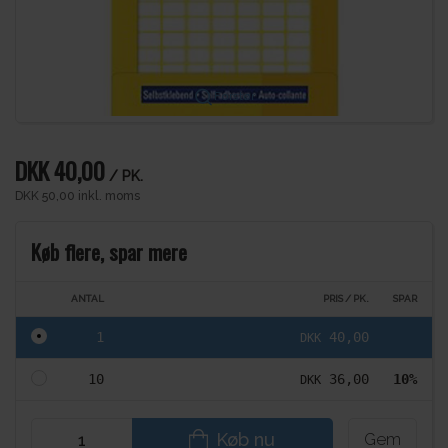
Forstør
DKK 40,00
/ PK.
DKK 50,00 inkl. moms
Køb flere, spar mere
ANTAL
PRIS / PK.
SPAR
1
40,00
DKK
10
36,00
10%
DKK
Køb nu
Gem