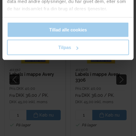
Bestsellers in Mapper
data med andre oplysninger, du har givet dem, eller som
de har indsamlet fra din brug af deres tjenester.
Tillad alle cookies
Spar 10%
Spar 10%
Tilpas
4113312
4113306
Labels i mappe Avery
Labels i mappe Avery
3312
3306
Pris DKK 40,00
Pris DKK 40,00
DKK 36,00
/ PK.
DKK 36,00
/ PK.
Fra
Fra
DKK 45,00 inkl. moms
DKK 45,00 inkl. moms
Køb nu
Køb nu
På lager
På lager