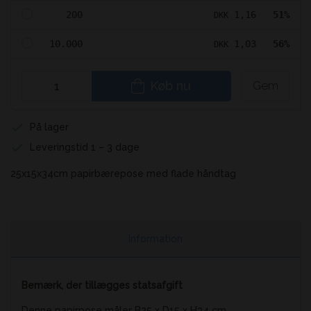
200
1,16
51%
DKK
10.000
1,03
56%
DKK
Køb nu
Gem
På lager
Leveringstid 1 – 3 dage
25x15x34cm papirbærepose med flade håndtag
Information
Bemærk, der tillægges statsafgift
Denne papirpose måler B25 x D15 x H34 cm.