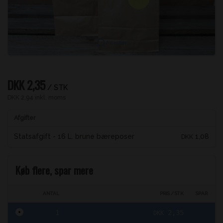
Forstør
DKK 2,35
/ STK
DKK 2,94 inkl. moms
Afgifter
Statsafgift - 16 L. brune bæreposer
1,08
DKK
Køb flere, spar mere
ANTAL
PRIS / STK
SPAR
1
2,35
DKK