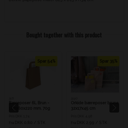
Bought together with this product
Spar 54%
Spar 35%
316
3190
Bæreposer 6L Brun -
Orkide bæreposer brune
180x80x220 mm. 70g
32x17x45 cm
Pris DKK 1,74
Pris DKK 4,58
DKK 0,80
/ STK
DKK 2,99
/ STK
Fra
Fra