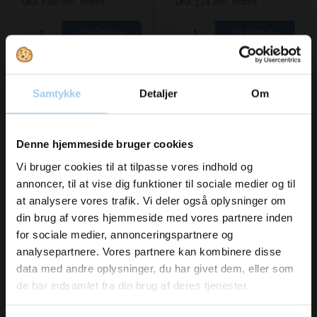
DKK 1,00 inkl. moms
DKK 3,74 inkl. moms
Køb nu
Køb nu
På lager
På lager
Samtykke
Detaljer
Om
Vil du modtage
Denne hjemmeside bruger cookies
inspiration og
Vi bruger cookies til at tilpasse vores indhold og
annoncer, til at vise dig funktioner til sociale medier og til
nyheder fra os?
at analysere vores trafik. Vi deler også oplysninger om
Bestsellers in Museumsbutik
din brug af vores hjemmeside med vores partnere inden
for sociale medier, annonceringspartnere og
Skriv dig op til vores nyhedsbrev her
analysepartnere. Vores partnere kan kombinere disse
og hold dig ajour
data med andre oplysninger, du har givet dem, eller som
Email
Spar 38%
Spar 10%
de har indsamlet fra din brug af deres tjenester.