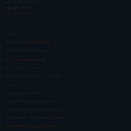
+45 35 35 46 66
kl@karllund.dk
CVR 85572210
KATALOG
Aftørring og rengøring
Ansvarlige produkter
Blomsterindpakning
Bonruller og inventar
Branchespecifikke produkter
Catering
Chokolade / Slik
Etiketter og prispistoler
Forsendelse og indpakning
Gavepapir, silkepapir og bånd
Gaveæsker og gaveposer