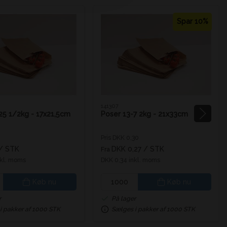
Spar 10%
141307
25 1/2kg - 17x21,5cm
Poser 13-7 2kg - 21x33cm
Pris DKK 0,30
/ STK
DKK 0,27
/ STK
Fra
nkl. moms
DKK 0,34 inkl. moms
Køb nu
Køb nu
r
På lager
i pakker af 1000 STK
Sælges i pakker af 1000 STK