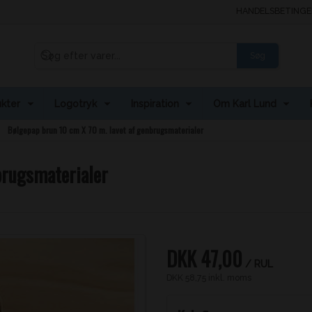
HANDELSBETINGE
Søg
kter
Logotryk
Inspiration
Om Karl Lund
Bølgepap brun 10 cm X 70 m. lavet af genbrugsmaterialer
brugsmaterialer
DKK 47,00
/ RUL
DKK 58,75 inkl. moms