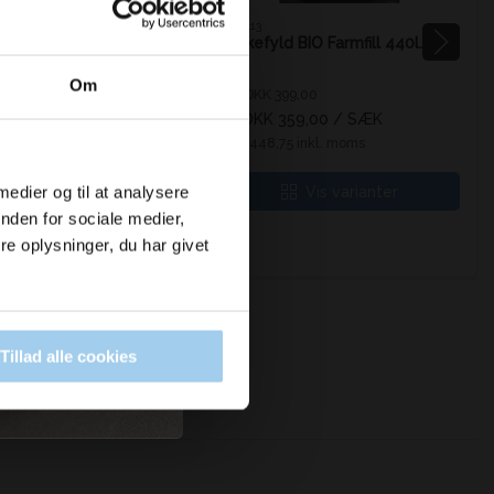
040413
brun 25 cm x 70 m.
Pakkefyld BIO Farmfill 440l.
genbrugsmaterialer
Om
5,00
Pris DKK 399,00
06,00
/ RUL
DKK 359,00
/ SÆK
Fra
 inkl. moms
DKK 448,75 inkl. moms
Køb nu
 medier og til at analysere
Vis varianter
nden for sociale medier,
r
e oplysninger, du har givet
Tillad alle cookies