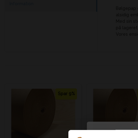
Information
Bølgepap g
alsidig em
Med sin st
på lageret
Vores ensi
Spar 9%