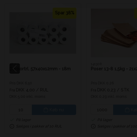
Spar 38%
5231
141308
Dankortrl. 57x40x12mm - 18m
Poser 13-8 1,5kg - 21
Pris DKK 6,50
Pris DKK 0,26
DKK 4,00
/ RUL
DKK 0,23
/ STK
Fra
Fra
DKK 5,00 inkl. moms
DKK 0,29 inkl. moms
Køb nu
Kø
På lager
På lager
Sælges i pakker af 10 RUL
Sælges i pakker af 10