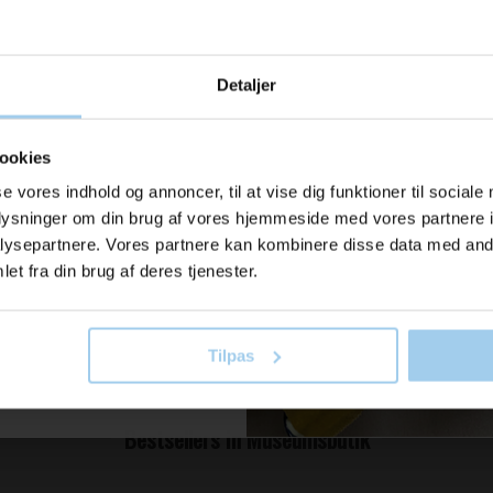
040430
040425
x 70 m.
Bølgepap brun 30 cm x 70 m.
Bølgepap 
u modtage
rialer
lavet af genbrugsmaterialer
lavet af 
Detaljer
Pris DKK 142,00
Pris DKK 11
ration og
DKK 130,00
/ RUL
DKK 1
Fra
Fra
DKK 162,50 inkl. moms
DKK 132,50
er fra os?
ookies
b nu
Køb nu
se vores indhold og annoncer, til at vise dig funktioner til sociale
oplysninger om din brug af vores hjemmeside med vores partnere i
il vores nyhedsbrev her
På lager
På lage
ysepartnere. Vores partnere kan kombinere disse data med andr
old dig ajour
et fra din brug af deres tjenester.
Tilpas
 skriv mig op!
Bestsellers in Museumsbutik