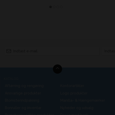
KATALOG
Aftørring og rengøring
Kontorartikler
Ansvarlige produkter
Logo produkter
Blomsterindpakning
Manilla- & Hængemærker
Bonruller og inventar
Nyheder og udsalg