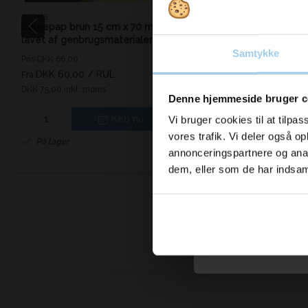
040415
040420
Bølgepap brun 15 cm x 70 m.
Bølgepap brun 20 cm 
Vil d
lavet af genbrugsmaterialer
lavet af genbrugsmate
Samtykke
Pris DKK 66,00
Pris DKK 88,00
inspi
DKK 60,00
/ RUL
DKK 80,00
/ RUL
Fra
Fra
DKK 75,00 inkl. moms
DKK 100,00 inkl. moms
nyhed
Denne hjemmeside bruger c
Køb nu
Kø
Vi bruger cookies til at tilpas
vores trafik. Vi deler også 
Skriv dig op t
På lager
På lager
annonceringspartnere og anal
og h
dem, eller som de har indsaml
Email
Ja tak,