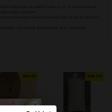
ltsidet bølgepap er pakket i ruller og er en økonomisk og
miljøvenligt materiale.
å som mellemlæg mellem produkter. Det er let at håndtere
ndeligt. Den består af kraftpapir og et bølgelag.
Spar 8%
Spar 10%