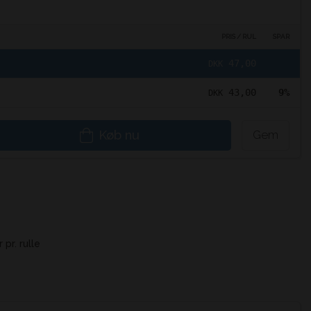
PRIS / RUL
SPAR
47,00
DKK
43,00
9%
DKK
Køb nu
Gem
pr. rulle