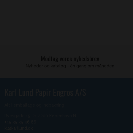
Modtag vores nyhedsbrev
Nyheder og katalog - én gang om måneden
Karl Lund Papir Engros A/S
Alt i emballage og indpakning
Ryesgade 19-21 2200 København N
+45 35 35 46 66
kl@karllund.dk