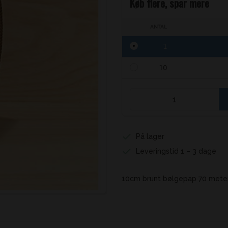
Køb flere, spar mere
ANTAL
1
10
På lager
Leveringstid 1 – 3 dage
10cm brunt bølgepap 70 meter 