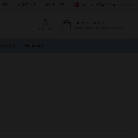
LSER
KONTAKT
NY KUNDE
Karl Lund Papir Engros A/S
Indkøbskurv (0)
Gratis levering ved DKK 1.500
LOG IND
Kontakt
Ny kunde