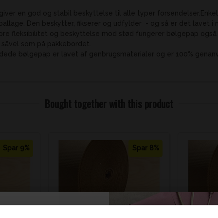
iver en god og stabil beskyttelse til alle typer forsendelser.Enke
ballage. Den beskytter, fikserer og udfylder - og så er det lavet i 
ore fleksibilitet og beskyttelse mod stød fungerer bølgepap ogs
 såvel som på pakkebordet.
dede bølgepap er lavet af genbrugsmaterialer og er 100% genanve
Bought together with this product
Spar 9%
Spar 8%