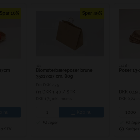
Spar 10%
Spar 49%
319
141325
x27cm
Blomsterbæreposer brune
Poser 13-
35x17x27 cm. 80g
Pris DKK 2,75
DKK 1,40
/ STK
DKK 0,19
Fra
DKK 1,75 inkl. moms
DKK 0,24 i
b nu
Køb nu
På lager
På lage
00 STK
Sælges 