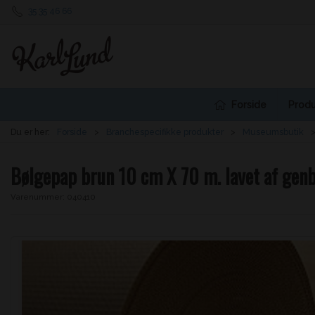
35 35 46 66
Forside
Produ
Du er her:
Forside
Branchespecifikke produkter
Museumsbutik
Bølgepap brun 10 cm X 70 m. lavet af gen
Varenummer:
040410