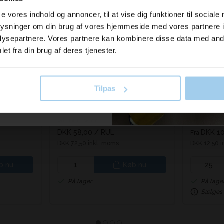
er fra os?
Spar 44%
Spar 40%
se vores indhold og annoncer, til at vise dig funktioner til sociale
oplysninger om din brug af vores hjemmeside med vores partnere i
il vores nyhedsbrev her
ysepartnere. Vores partnere kan kombinere disse data med andr
old dig ajour
et fra din brug af deres tjenester.
S
SÅ LÆNGE LAGER HAVES
Tilpas
3411607
04261018
 skriv mig op!
let natur
Genbrugsbånd 16mm rillet
Papkass
oliven
261018
Pris DKK 96,00
Pris DKK 11,
DKK 58,00
/ RUL
DKK 10
Fra
DKK 72,50 inkl. moms
DKK 12,50 
b nu
Køb nu
På lager
På lage
Sælges 