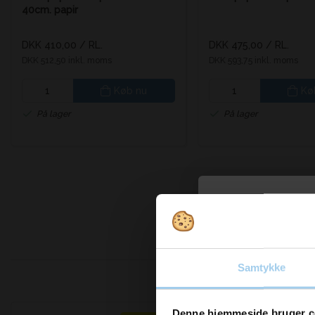
40cm. papir
DKK 410,00
/ RL.
DKK 475,00
/ RL.
DKK 512,50 inkl. moms
DKK 593,75 inkl. moms
Køb nu
Kø
På lager
På lager
Vil d
Samtykke
inspi
Denne hjemmeside bruger c