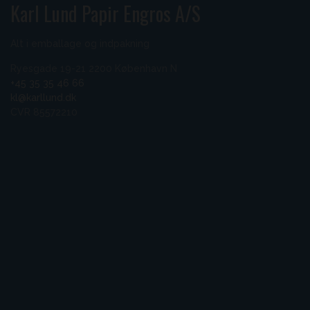
Karl Lund Papir Engros A/S
Alt i emballage og indpakning
Ryesgade 19-21 2200 København N
+45 35 35 46 66
kl@karllund.dk
CVR 85572210