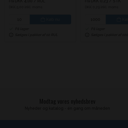
DKK 4,00
/ RUL
DKK 0,23
/ STK
Fra
Fra
DKK 5,00 inkl. moms
DKK 0,29 inkl. moms
Køb nu
Kø
På lager
På lager
Sælges i pakker af 10 RUL
Sælges i pakker af 10
Modtag vores nyhedsbrev
Nyheder og katalog - én gang om måneden