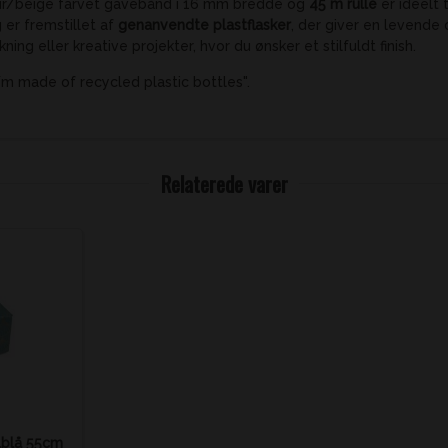
ur/beige farvet gavebånd i 16 mm bredde og
45 m rulle
er ideelt 
 er fremstillet af
genanvendte plastflasker
, der giver en levende 
ing eller kreative projekter, hvor du ønsker et stilfuldt finish.
I´m made of recycled plastic bottles".
Relaterede varer
lblå 55cm