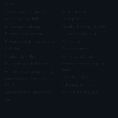
KATALOG
Aftørring og rengøring
Kontorartikler
Ansvarlige produkter
Logo produkter
Blomsterindpakning
Manilla- & Hængemærker
Bonruller og inventar
Nyheder og udsalg
Branchespecifikke produkter
Poser med hank
Catering
Poser uden hank
Chokolade / Slik
Printere og tilbehør
Etiketter og prispistoler
Stofposer med og uden
hank
Forsendelse og indpakning
Sæson / Tema
Gavepapir, silkepapir og
bånd
Udsalgsprodukter
Gaveæsker og gaveposer
Vin- og ølemballage
Jul