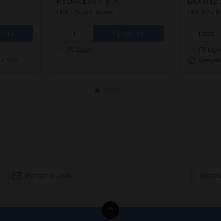
DKK 1,40
/ STK
DKK 0,19
Fra
DKK 1,75 inkl. moms
DKK 0,24 i
b nu
Køb nu
På lager
På lage
00 STK
Sælges 