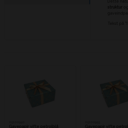
Dette nat
struktur
og
gaveindpakn
Tekst på "
05100940
05100955
Gavepapir vifte petrolblå
Gavepapir vifte petro