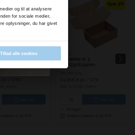
Spar 15%
Spar 9%
 medier og til at analysere
nden for sociale medier,
e oplysninger, du har givet
Tillad alle cookies
045518
e 540x290x160mm
Postæske nr. 3
320X230X131mm
75
Pris DKK 9,75
,00
/ STK
DKK 8,90
/ STK
Fra
inkl. moms
DKK 11,13 inkl. moms
Køb nu
Køb nu
r
På lager
i pakker af 25 STK
Sælges i pakker af 25 STK