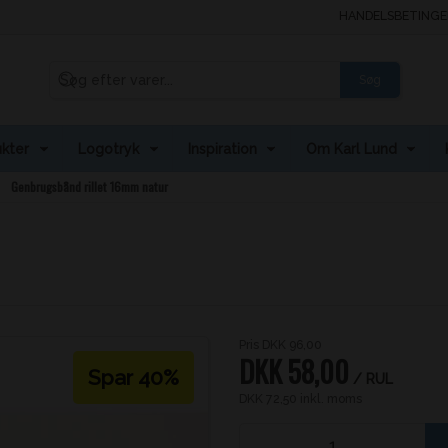
HANDELSBETINGE
Søg
kter
Logotryk
Inspiration
Om Karl Lund
Genbrugsbånd rillet 16mm natur
Pris DKK 96,00
DKK 58,00
Spar 40%
/ RUL
DKK 72,50 inkl. moms