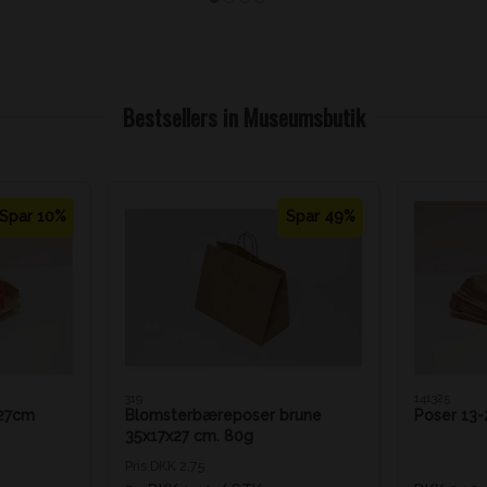
Bestsellers in Museumsbutik
Spar 10%
Spar 49%
319
141325
x27cm
Blomsterbæreposer brune
Poser 13-
35x17x27 cm. 80g
Pris DKK 2,75