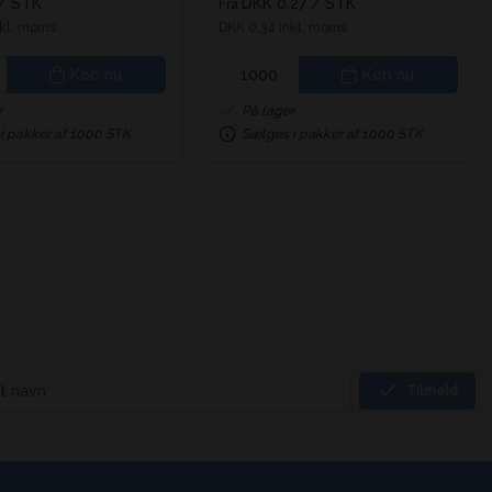
/ STK
DKK 0,27
/ STK
Fra
nkl. moms
DKK 0,34 inkl. moms
Køb nu
Køb nu
r
På lager
i pakker af 1000 STK
Sælges i pakker af 1000 STK
Tilmeld