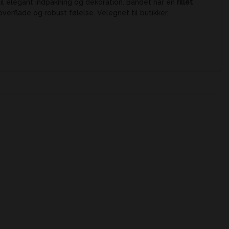
til elegant indpakning og dekoration. Båndet har en
rillet
overflade og robust følelse. Velegnet til butikker,