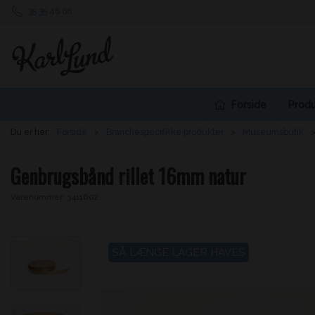
35 35 46 66
Forside
Produ
Du er her:
Forside
Branchespecifikke produkter
Museumsbutik
Genbrugsbånd rillet 16mm natur
Varenummer:
3411602
SÅ LÆNGE LAGER HAVES