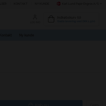
LSER
KONTAKT
NY KUNDE
Karl Lund Papir Engros A/S
Indkøbskurv (0)
Gratis levering ved DKK 1.500
LOG IND
Kontakt
Ny kunde
Køb nu
Gem