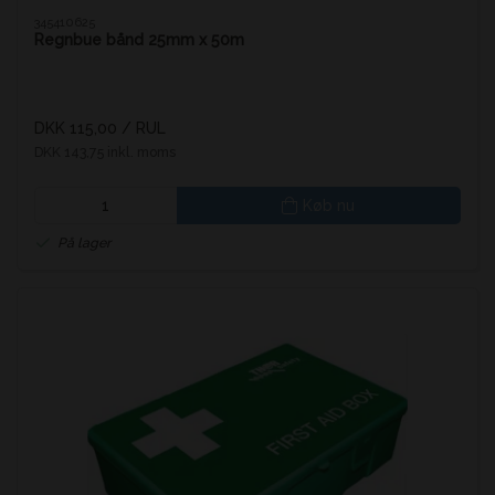
345410625
Regnbue bånd 25mm x 50m
DKK 115,00
/ RUL
DKK 143,75 inkl. moms
Køb nu
På lager