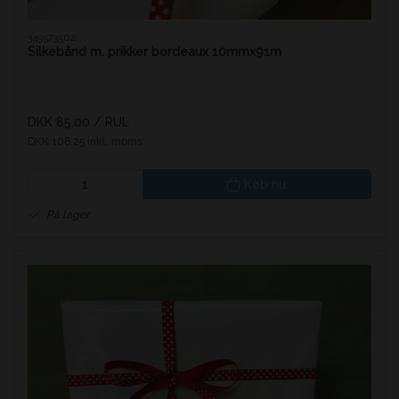
349573502
Silkebånd m. prikker bordeaux 10mmx91m
DKK 85,00
/ RUL
DKK 106,25 inkl. moms
Køb nu
På lager