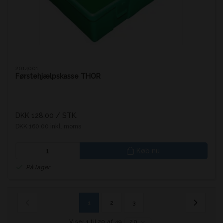
2014001
Førstehjælpskasse THOR
DKK 128,00
/ STK.
DKK 160,00 inkl. moms
Køb nu
På lager
1
2
3
Viser 1 til 20 af 49
20