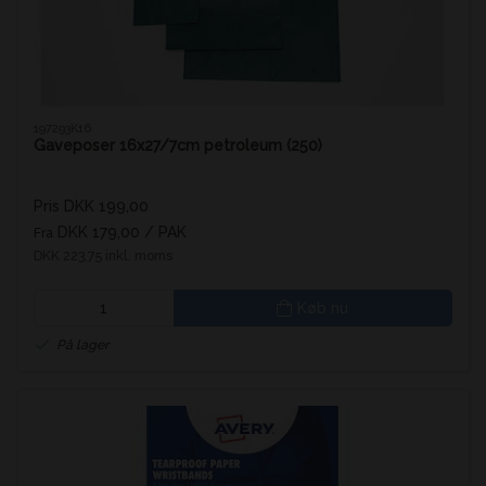
197293K16
Gaveposer 16x27/7cm petroleum (250)
Pris DKK 199,00
DKK 179,00
/ PAK
Fra
DKK 223,75 inkl. moms
Køb nu
På lager