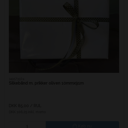
349573504
Silkebånd m. prikker oliven 10mmx91m
DKK 85,00
/ RUL
DKK 106,25 inkl. moms
Køb nu