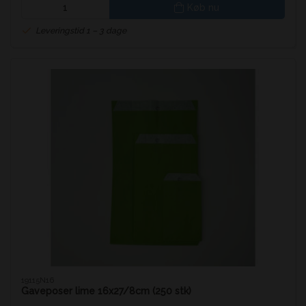
Køb nu
Leveringstid 1 – 3 dage
19115N16
Gaveposer lime 16x27/8cm (250 stk)