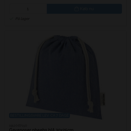
Køb nu
På lager
BESTILLINGSVARE LEV. CA 7 DAGE
1912067150
Gaveposer pheebs blå 30x25cm