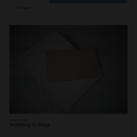
På lager
1199121200
Notesbog A5 Beige