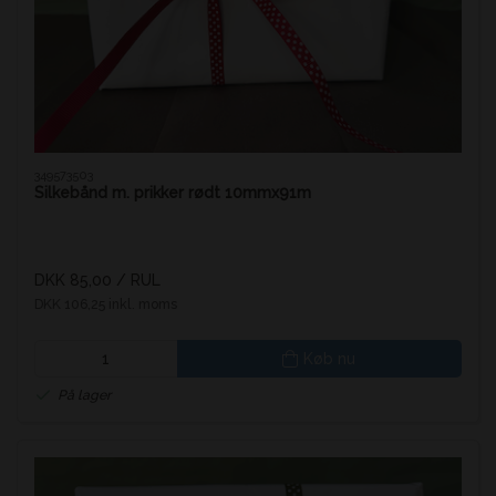
349573503
Silkebånd m. prikker rødt 10mmx91m
DKK 85,00
/ RUL
DKK 106,25 inkl. moms
Køb nu
På lager