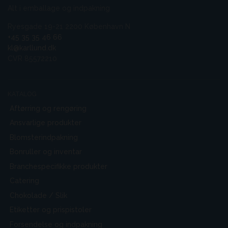
Alt i emballage og indpakning
Ryesgade 19-21 2200 København N
+45 35 35 46 66
kl@karllund.dk
CVR 85572210
KATALOG
Aftørring og rengøring
Ansvarlige produkter
Blomsterindpakning
Bonruller og inventar
Branchespecifikke produkter
Catering
Chokolade / Slik
Etiketter og prispistoler
Forsendelse og indpakning