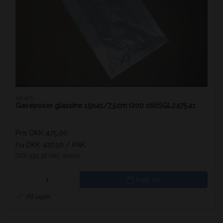
192475
Gaveposer glassine 19x41/7,5cm (200 stk)SGL247541
Pris DKK 475,00
DKK 427,50
/ PAK
Fra
DKK 534,38 inkl. moms
Køb nu
På lager