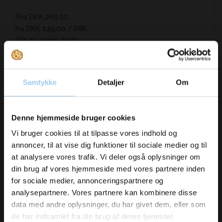
Pris DKK 269,00
DKK 249,00
/ PAK
Fra
DKK 311,25 inkl. moms
Køb nu
På lager
Samtykke
Detaljer
Om
Vil du modtage
Denne hjemmeside bruger cookies
inspiration og
Vi bruger cookies til at tilpasse vores indhold og
annoncer, til at vise dig funktioner til sociale medier og til
nyheder fra os?
at analysere vores trafik. Vi deler også oplysninger om
din brug af vores hjemmeside med vores partnere inden
for sociale medier, annonceringspartnere og
Skriv dig op til vores nyhedsbrev her
analysepartnere. Vores partnere kan kombinere disse
og hold dig ajour
data med andre oplysninger, du har givet dem, eller som
Email
de har indsamlet fra din brug af deres tjenester.