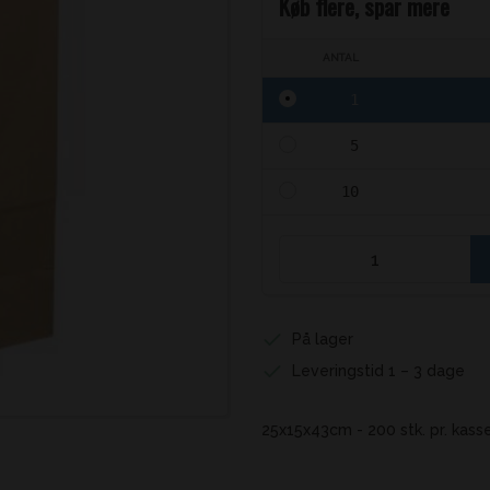
Køb flere, spar mere
ANTAL
1
5
10
På lager
Leveringstid 1 – 3 dage
25x15x43cm - 200 stk. pr. kass