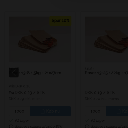
Spar 10%
141308
141325
Poser 13-8 1,5kg - 21x27cm
Poser 13-25 1/2kg - 1
Pris DKK 0,26
DKK 0,23
/ STK
DKK 0,19
/ STK
Fra
DKK 0,29 inkl. moms
DKK 0,24 inkl. moms
Køb nu
Kø
På lager
På lager
Sælges i pakker af 1000 STK
Sælges i pakker af 10