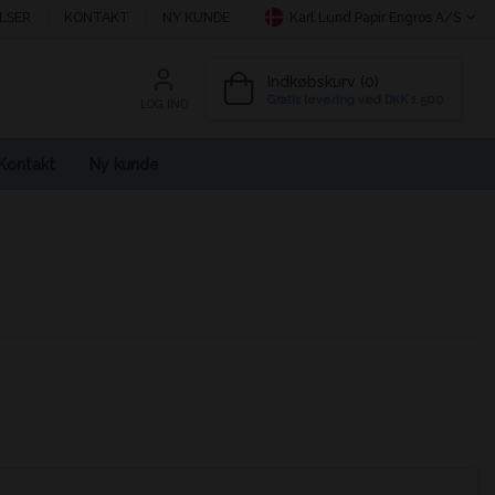
LSER
KONTAKT
NY KUNDE
Karl Lund Papir Engros A/S
Indkøbskurv (0)
Gratis levering ved DKK 1.500
LOG IND
Kontakt
Ny kunde