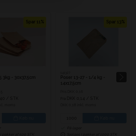
Spar 11%
Spar 13%
141327
5 3kg - 30x37,5cm
Poser 13-27 - 1/4 kg -
14x17,5cm
45
Pris DKK 0,16
,40
/ STK
DKK 0,14
/ STK
Fra
nkl. moms
DKK 0,18 inkl. moms
Køb nu
Køb nu
r
På lager
i pakker af 500 STK
Sælges i pakker af 1000 STK