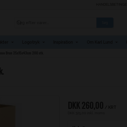
HANDELSBETINGE
Søg
kter
Logotryk
Inspiration
Om Karl Lund
ose Brun 25x15x43cm 200 stk.
k.
DKK 260,00
/ KRT
DKK 325,00 inkl. moms