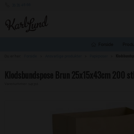
35 35 46 66
Forside
Produ
Klodsbundsp
Du er her:
Forside
Ansvarlige produkter
Papirposer
Klodsbundspose Brun 25x15x43cm 200 st
Varenummer:
141311