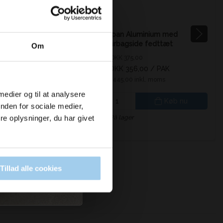
13453
 20cm x 150m (6)
Alu pan Aluminium med
papirbagside fedttæt
Om
9,50
Pris DKK 375,00
5,00
/ RUL
DKK 356,00
/ PAK
Fra
 inkl. moms
DKK 445,00 inkl. moms
 medier og til at analysere
Køb nu
Køb nu
nden for sociale medier,
r
På lager
e oplysninger, du har givet
Tillad alle cookies