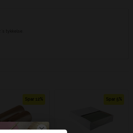
´s tykkelse.
Spar 12%
Spar 5%