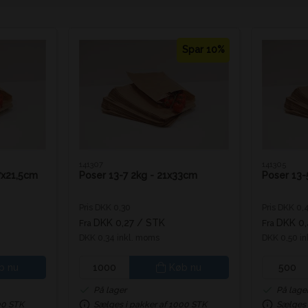
Spar 10%
141307
141305
7x21,5cm
Poser 13-7 2kg - 21x33cm
Poser 13-
Pris DKK 0,30
Pris DKK 0,
DKK 0,27
/ STK
DKK 0
Fra
Fra
DKK 0,34 inkl. moms
DKK 0,50 i
b nu
Køb nu
På lager
På lage
00 STK
Sælges i pakker af 1000 STK
Sælges 