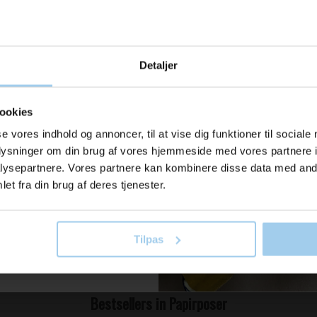
2524
1312
u modtage
Mini-tork gul 120144 M1
Ostesaran
stk. pr.
Detaljer
ration og
Pris DKK 35,00
Pris DKK 19
DKK 24,00
/ RUL
DKK 17
Fra
Fra
er fra os?
ookies
DKK 30,00 inkl. moms
DKK 218,75
se vores indhold og annoncer, til at vise dig funktioner til sociale
b nu
Køb nu
oplysninger om din brug af vores hjemmeside med vores partnere i
il vores nyhedsbrev her
På lager
På lage
ysepartnere. Vores partnere kan kombinere disse data med andr
old dig ajour
et fra din brug af deres tjenester.
Tilpas
 skriv mig op!
Bestsellers in Papirposer