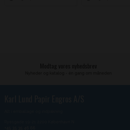
Modtag vores nyhedsbrev
Nyheder og katalog - én gang om måneden
Karl Lund Papir Engros A/S
Alt i emballage og indpakning
Ryesgade 19-21 2200 København N
+45 35 35 46 66