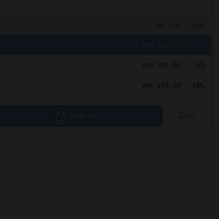
PRIS / KRT
SPAR
260,00
DKK
245,00
6%
DKK
198,00
24%
DKK
Køb nu
Gem
e