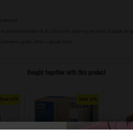
godkendt
e papirpose måler: B:25 x D:15 x H: 43cm og er lavet af papir 70 gr.
dleveres gratis efter 1. januar 2021.
Bought together with this product
Spar 10%
Spar 31%