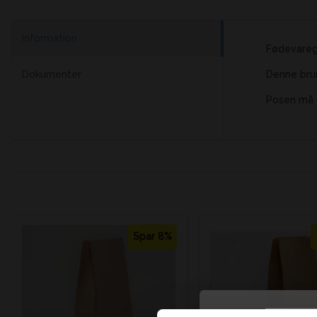
Information
Fødevare
Dokumenter
Denne brun
Posen må u
Spar 8%