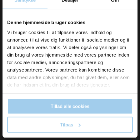
Samtykke
Detaljer
Om
Vil du modtage
Denne hjemmeside bruger cookies
2741
141325
Cellulose tape 66m
inspiration og
Poser 13-25 1/2kg -
Vi bruger cookies til at tilpasse vores indhold og
x15mm
17x21,5cm
annoncer, til at vise dig funktioner til sociale medier og til
Pris DKK 20,00
nyheder fra os?
at analysere vores trafik. Vi deler også oplysninger om
DKK 18,00
/ RUL
DKK 0,19
/ STK
Fra
din brug af vores hjemmeside med vores partnere inden
DKK 22,50 inkl. moms
DKK 0,24 inkl. moms
for sociale medier, annonceringspartnere og
Skriv dig op til vores nyhedsbrev her
analysepartnere. Vores partnere kan kombinere disse
og hold dig ajour
Køb nu
Køb nu
data med andre oplysninger, du har givet dem, eller som
På lager
På lager
Email
de har indsamlet fra din brug af deres tjenester.
Sælges i pakker af 10 RUL
Sælges i pakker af 1000 STK
Tillad alle cookies
Ja tak, skriv mig op!
Tilpas