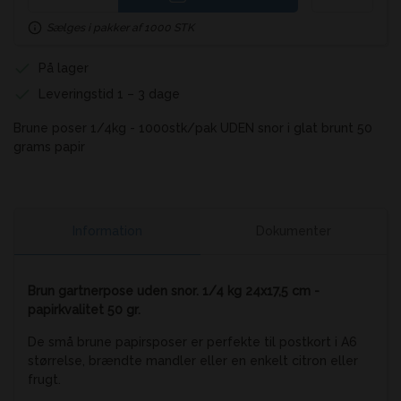
Sælges i pakker af 1000 STK
På lager
Leveringstid 1 – 3 dage
Brune poser 1/4kg - 1000stk/pak UDEN snor i glat brunt 50
grams papir
Information
Dokumenter
Brun gartnerpose uden snor. 1/4 kg 24x17,5 cm -
papirkvalitet 50 gr.
De små brune papirsposer er perfekte til postkort i A6
størrelse, brændte mandler eller en enkelt citron eller
frugt.