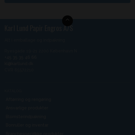
Karl Lund Papir Engros A/S
Alt i emballage og indpakning
Ryesgade 19-21 2200 København N
+45 35 35 46 66
kl@karllund.dk
CVR 85572210
KATALOG
Aftørring og rengøring
Ansvarlige produkter
Blomsterindpakning
Bonruller og inventar
Branchespecifikke produkter