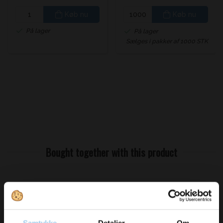
Køb nu
Køb nu
På lager
På lager
Sælges i pakker af 1000 STK
Bought together with this product
Spar 10%