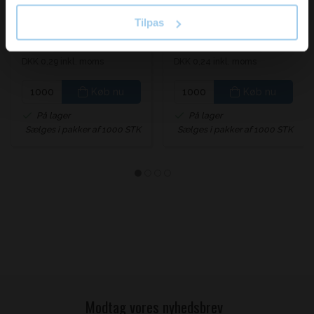
21x27cm
17x21,5cm
Tilpas
Pris DKK 0,26
DKK 0,23
/ STK
DKK 0,19
/ STK
Fra
DKK 0,29 inkl. moms
DKK 0,24 inkl. moms
Køb nu
Køb nu
På lager
På lager
Sælges i pakker af 1000 STK
Sælges i pakker af 1000 STK
Modtag vores nyhedsbrev