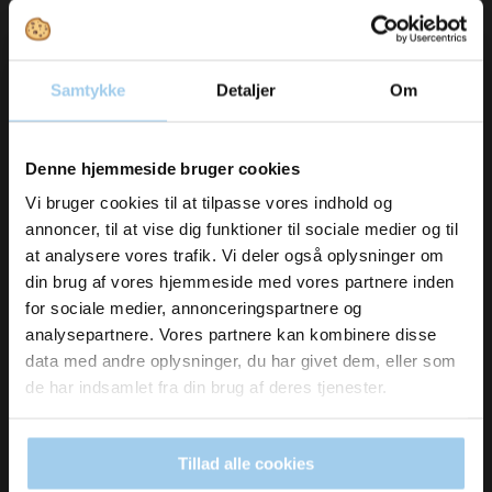
Samtykke
Detaljer
Om
Vil du modtage
Denne hjemmeside bruger cookies
inspiration og
Vi bruger cookies til at tilpasse vores indhold og
Bestsellers in Papirposer
annoncer, til at vise dig funktioner til sociale medier og til
nyheder fra os?
at analysere vores trafik. Vi deler også oplysninger om
din brug af vores hjemmeside med vores partnere inden
for sociale medier, annonceringspartnere og
Skriv dig op til vores nyhedsbrev her
Spar 10%
analysepartnere. Vores partnere kan kombinere disse
og hold dig ajour
data med andre oplysninger, du har givet dem, eller som
Email
de har indsamlet fra din brug af deres tjenester.
Tillad alle cookies
Ja tak, skriv mig op!
141308
141325
Poser 13-8 1,5kg -
Poser 13-25 1/2kg -