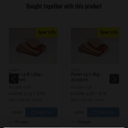
Bought together with this product
Spar 10%
Spar 10%
141308
141307
Poser 13-8 1,5kg -
Poser 13-7 2kg -
21x27cm
21x33cm
Pris DKK 0,26
Pris DKK 0,30
DKK 0,23
/ STK
DKK 0,27
/ STK
Fra
Fra
DKK 0,29 inkl. moms
DKK 0,34 inkl. moms
Køb nu
Køb nu
På lager
På lager
Sælges i pakker af 1000 STK
Sælges i pakker af 1000 STK