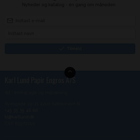
Nyheder og katalog - én gang om måneden
Tilmeld
Karl Lund Papir Engros A/S
Alt i emballage og indpakning
Ryesgade 19-21 2200 København N
+45 35 35 46 66
kl@karllund.dk
CVR 85572210