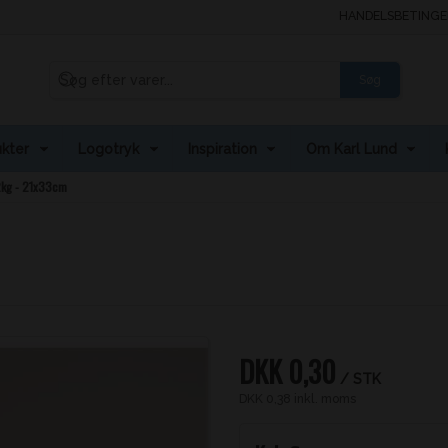
HANDELSBETINGE
Søg
kter
Logotryk
Inspiration
Om Karl Lund
2kg - 21x33cm
DKK 0,30
/ STK
DKK 0,38 inkl. moms