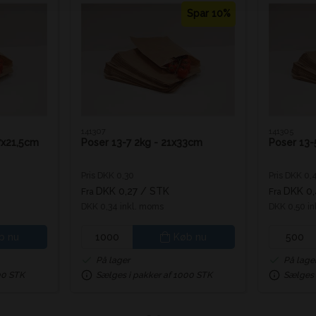
Spar 10%
141307
141305
7x21,5cm
Poser 13-7 2kg - 21x33cm
Poser 13-
Pris DKK 0,30
Pris DKK 0,
DKK 0,27
/ STK
DKK 0
Fra
Fra
DKK 0,34 inkl. moms
DKK 0,50 i
b nu
Køb nu
På lager
På lage
00 STK
Sælges i pakker af 1000 STK
Sælges 