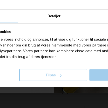
141308
141327
7x21,5cm
Poser 13-8 1,5kg - 21x27cm
Poser 13-2
u modtage
14x17,5c
Pris DKK 0,26
Pris DKK 0,
Detaljer
ration og
DKK 0,23
/ STK
DKK 0,
Fra
Fra
DKK 0,29 inkl. moms
DKK 0,18 i
er fra os?
ookies
b nu
Køb nu
se vores indhold og annoncer, til at vise dig funktioner til sociale
På lager
På lage
oplysninger om din brug af vores hjemmeside med vores partnere i
il vores nyhedsbrev her
00 STK
Sælges i pakker af 1000 STK
Sælges 
ysepartnere. Vores partnere kan kombinere disse data med andr
old dig ajour
et fra din brug af deres tjenester.
Tilpas
 skriv mig op!
Bestsellers in Papirposer