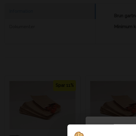
Information
Brun gartn
Dokumenter
Minimum kø
Spar 11%