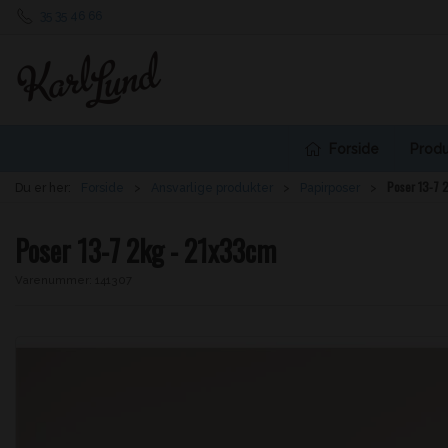
35 35 46 66
Forside
Produ
Poser 13-7 
Du er her:
Forside
Ansvarlige produkter
Papirposer
Poser 13-7 2kg - 21x33cm
Varenummer:
141307