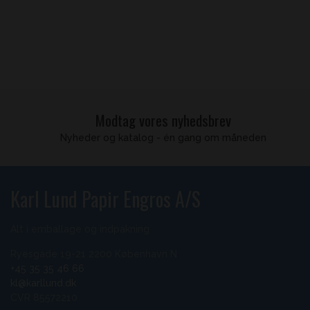
Modtag vores nyhedsbrev
Nyheder og katalog - én gang om måneden
Karl Lund Papir Engros A/S
Alt i emballage og indpakning
Ryesgade 19-21 2200 København N
+45 35 35 46 66
kl@karllund.dk
CVR 85572210