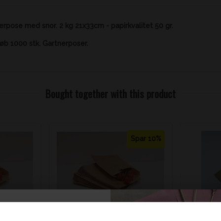
erpose med snor. 2 kg 21x33cm - papirkvalitet 50 gr.
b 1000 stk. Gartnerposer.
Bought together with this product
Spar 10%