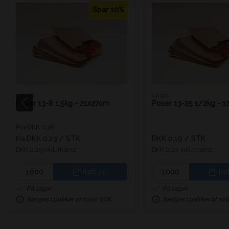
Spar 10%
141308
141325
Poser 13-8 1,5kg - 21x27cm
Poser 13-25 1/2kg - 1
Pris DKK 0,26
DKK 0,23
/ STK
DKK 0,19
/ STK
Fra
DKK 0,29 inkl. moms
DKK 0,24 inkl. moms
Køb nu
Kø
På lager
På lager
Sælges i pakker af 1000 STK
Sælges i pakker af 10