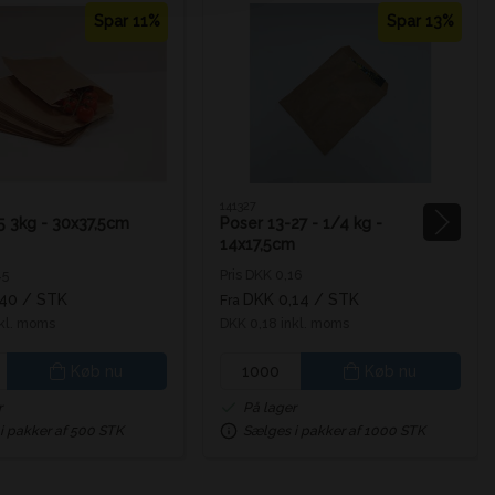
Spar 11%
Spar 13%
141327
5 3kg - 30x37,5cm
Poser 13-27 - 1/4 kg -
14x17,5cm
45
Pris DKK 0,16
,40
/ STK
DKK 0,14
/ STK
Fra
nkl. moms
DKK 0,18 inkl. moms
Køb nu
Køb nu
r
På lager
i pakker af 500 STK
Sælges i pakker af 1000 STK