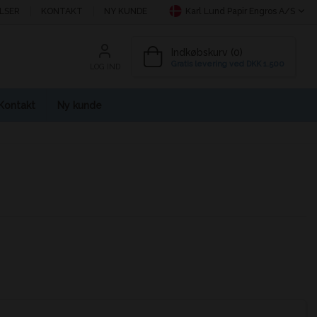
LSER
KONTAKT
NY KUNDE
Karl Lund Papir Engros A/S
Indkøbskurv (0)
Gratis levering ved DKK 1.500
LOG IND
Kontakt
Ny kunde