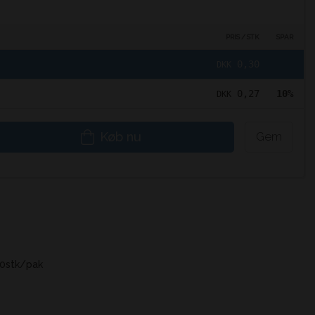
PRIS / STK
SPAR
0,30
DKK
0,27
10%
DKK
Køb nu
Gem
00stk/pak