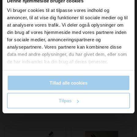
Denne hjemmeside bruger cookies
Pris DKK 17,00
Pris DKK 20,00
DKK 15,00
/ STK
DKK 18,00
/ RUL
Fra
Fra
inspiration og
Vi bruger cookies til at tilpasse vores indhold og
DKK 18,75 inkl. moms
DKK 22,50 inkl. moms
annoncer, til at vise dig funktioner til sociale medier og til
nyheder fra os?
at analysere vores trafik. Vi deler også oplysninger om
Køb nu
Køb nu
din brug af vores hjemmeside med vores partnere inden
På lager
På lager
for sociale medier, annonceringspartnere og
Skriv dig op til vores nyhedsbrev her
Sælges i pakker af 10 RUL
analysepartnere. Vores partnere kan kombinere disse
og hold dig ajour
data med andre oplysninger, du har givet dem, eller som
Email
de har indsamlet fra din brug af deres tjenester.
Tillad alle cookies
Ja tak, skriv mig op!
Tilpas
Bestsellers in Permanente markere / Tuscher