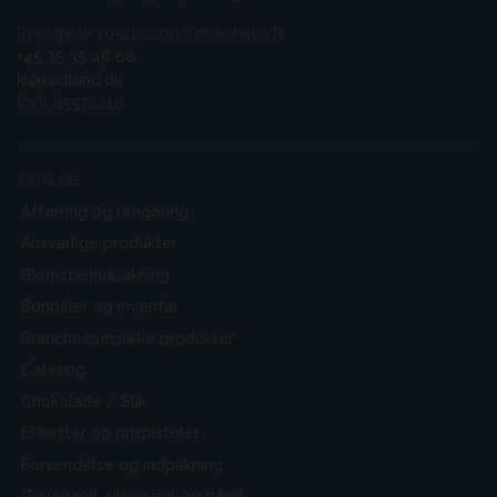
Ryesgade 19-21 2200 København N
+45 35 35 46 66
kl@karllund.dk
CVR 85572210
KATALOG
Aftørring og rengøring
Ansvarlige produkter
Blomsterindpakning
Bonruller og inventar
Branchespecifikke produkter
Catering
Chokolade / Slik
Etiketter og prispistoler
Forsendelse og indpakning
Gavepapir, silkepapir og bånd