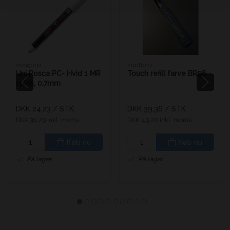
2009002
2008027
Uni Posca PC- Hvid 1 MR
Touch refill farve BR98
spids, 0,7mm
DKK 24,23
/ STK.
DKK 39,36
/ STK
DKK 30,29 inkl. moms
DKK 49,20 inkl. moms
Køb nu
Køb nu
På lager
På lager