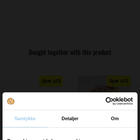
Bought together with this product
Spar 12%
Spar 10%
Samtykke
Detaljer
Om
114301
2741
Artline 700 marker sort
Cellulose tape 66m
x15mm
Vil du modtage