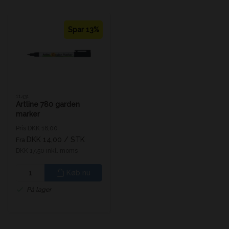
Spar 13%
11431
Artline 780 garden
marker
Pris DKK 16,00
DKK 14,00
/ STK
Fra
DKK 17,50 inkl. moms
Køb nu
På lager