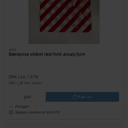
1626
Bærepose stribet rød/hvid 40x45/5cm
DKK 1,10
/ STK
DKK 1,38 inkl. moms
Køb nu
På lager
Sælges i pakker af 500 STK