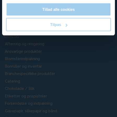
Ryesgade 19-21 2200 København N
+45 35 35 46 66
Tillad alle cookies
kl@karllund.dk
CVR 85572210
Tilpas
KATALOG
Aftørring og rengøring
Ansvarlige produkter
Blomsterindpakning
Bonruller og inventar
Branchespecifikke produkter
Catering
Chokolade / Slik
Etiketter og prispistoler
Forsendelse og indpakning
Gavepapir, silkepapir og bånd