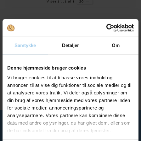
Viser 1 til 1 af 1
20
Modtag vores nyhedsbrev
Nyheder og katalog - én gang om måneden
Samtykke
Detaljer
Om
Denne hjemmeside bruger cookies
Vi bruger cookies til at tilpasse vores indhold og
annoncer, til at vise dig funktioner til sociale medier og til
Tilmeld
at analysere vores trafik. Vi deler også oplysninger om
din brug af vores hjemmeside med vores partnere inden
for sociale medier, annonceringspartnere og
analysepartnere. Vores partnere kan kombinere disse
Karl Lund Papir Engros A/S
data med andre oplysninger, du har givet dem, eller som
de har indsamlet fra din brug af deres tjenester.
Alt i emballage og indpakning