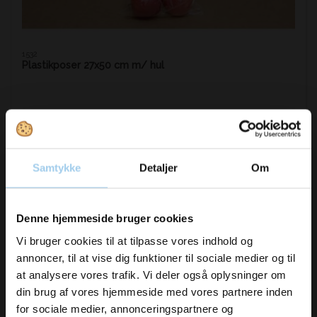
1532
Plastikposer 27x50 cm m/ hul
DKK 360,00
/ KS
DKK 450,00 inkl. moms
Samtykke
Detaljer
Om
Køb nu
På lager
Vil du modtage
Denne hjemmeside bruger cookies
inspiration og
Vi bruger cookies til at tilpasse vores indhold og
annoncer, til at vise dig funktioner til sociale medier og til
nyheder fra os?
at analysere vores trafik. Vi deler også oplysninger om
din brug af vores hjemmeside med vores partnere inden
for sociale medier, annonceringspartnere og