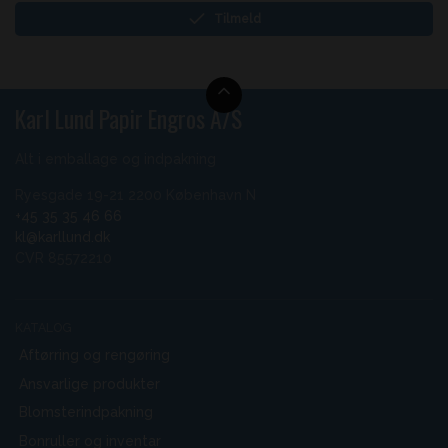
Tilmeld
Karl Lund Papir Engros A/S
Alt i emballage og indpakning
Ryesgade 19-21 2200 København N
+45 35 35 46 66
kl@karllund.dk
CVR 85572210
KATALOG
Aftørring og rengøring
Ansvarlige produkter
Blomsterindpakning
Bonruller og inventar