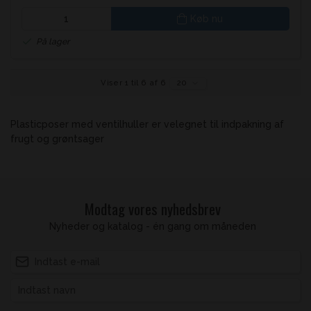
Køb nu
På lager
Viser 1 til 6 af 6
20
Plasticposer med ventilhuller er velegnet til indpakning af
frugt og grøntsager
Modtag vores nyhedsbrev
Nyheder og katalog - én gang om måneden