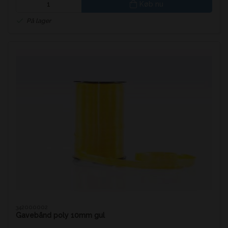
Køb nu
På lager
342000002
Gavebånd poly 10mm gul