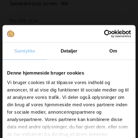
Gavebånd poly 10 mm - Blå
Pris DKK 17,00
DKK 15,00
/ RUL
Fra
DKK 18,75 inkl. moms
Køb nu
Samtykke
Detaljer
Om
På lager
Vil du modtage
Denne hjemmeside bruger cookies
inspiration og
Vi bruger cookies til at tilpasse vores indhold og
annoncer, til at vise dig funktioner til sociale medier og til
nyheder fra os?
at analysere vores trafik. Vi deler også oplysninger om
din brug af vores hjemmeside med vores partnere inden
for sociale medier, annonceringspartnere og
Skriv dig op til vores nyhedsbrev her
analysepartnere. Vores partnere kan kombinere disse
og hold dig ajour
data med andre oplysninger, du har givet dem, eller som
Email
de har indsamlet fra din brug af deres tjenester.