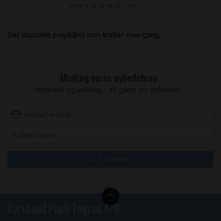
Viser 1 til 20 af 27
20
Det klassiske polybånd som krøller
hver
gang.
Modtag vores nyhedsbrev
Nyheder og katalog - én gang om måneden
Tilmeld
Karl Lund Papir Engros A/S