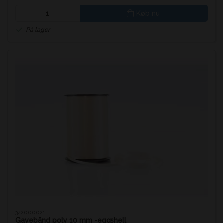
Køb nu
På lager
342000021
Gavebånd poly 10 mm -eggshell