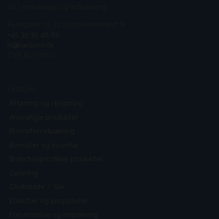
Alt i emballage og indpakning
Ryesgade 19-21 2200 København N
+45 35 35 46 66
kl@karllund.dk
CVR 85572210
KATALOG
Aftørring og rengøring
Ansvarlige produkter
Blomsterindpakning
Bonruller og inventar
Branchespecifikke produkter
Catering
Chokolade / Slik
Etiketter og prispistoler
Forsendelse og indpakning