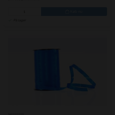
Køb nu
På lager
342000001