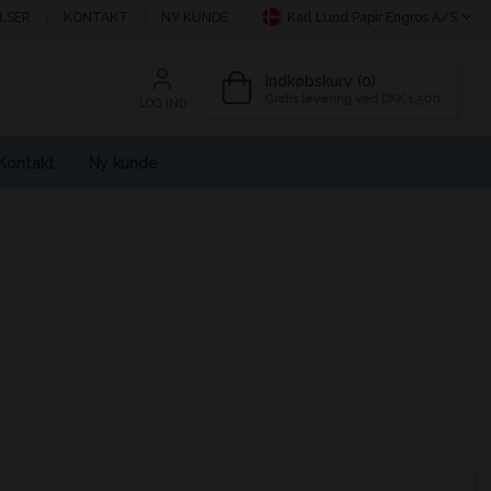
LSER
KONTAKT
NY KUNDE
Karl Lund Papir Engros A/S
Indkøbskurv (0)
Gratis levering ved DKK 1.500
LOG IND
Kontakt
Ny kunde