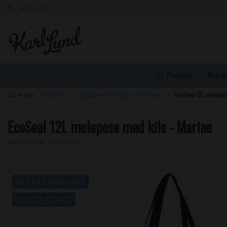
35 35 46 66
Forside
Produ
EcoSeal 12L mulepose
Du er her:
Forside
Stofposer med og uden hank
EcoSeal 12L mulepose med kile - Marine
Varenummer:
3113010655
BESTILLINGSVARE
LEV. CA 7 DAGE