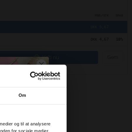
PRIS / STK
SPAR
5,67
DKK
4,67
18%
DKK
Køb nu
Gem
Om
max 10kg)
 medier og til at analysere
nden for sociale medier,