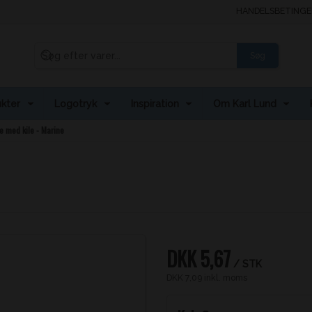
HANDELSBETINGE
Søg
kter
Logotryk
Inspiration
Om Karl Lund
 med kile - Marine
DKK 5,67
/ STK
DKK 7,09 inkl. moms