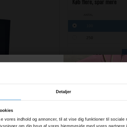
Køb flere, spar mere
ANTAL
100
250
Sælges i pakker af 100 STK
u modtage
På lager
Leveringstid 1 – 3 dage
Detaljer
ration og
Genvundet GRS - 36x40x9cm (
er fra os?
ookies
se vores indhold og annoncer, til at vise dig funktioner til sociale
oplysninger om din brug af vores hjemmeside med vores partnere i