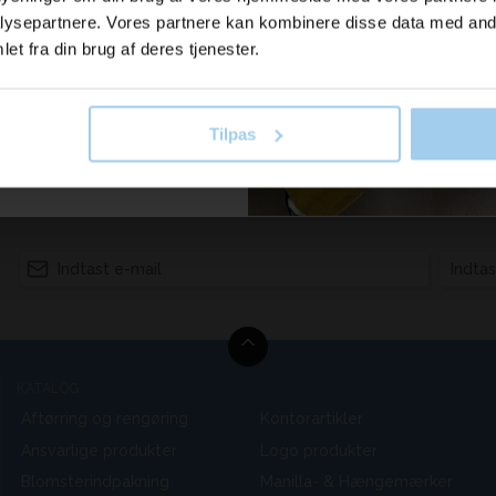
il vores nyhedsbrev her
ysepartnere. Vores partnere kan kombinere disse data med andr
old dig ajour
et fra din brug af deres tjenester.
l GRS certificerede, genvundet mulepose med kile er lavet af slid
orseglet konstruktion. Tasken har hanke med en nedfældningslæn
er. Kan bære op til 10 kg vægt. Kapacitet: 12 liter. GRS certificer
Tilpas
 skriv mig op!
KATALOG
Aftørring og rengøring
Kontorartikler
Ansvarlige produkter
Logo produkter
Blomsterindpakning
Manilla- & Hængemærker