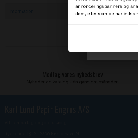
Skriv dig op t
annonceringspartnere og anal
og h
Information
dem, eller som de har indsaml
Den EcoSea
Email
ultralydsf
begivenhed
Ja tak,
Modtag vores nyhedsbrev
Nyheder og katalog - én gang om måneden
Karl Lund Papir Engros A/S
Alt i emballage og indpakning
Ryesgade 19-21 2200 København N