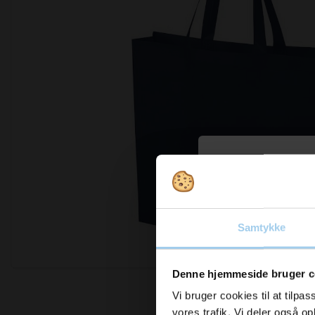
Vil d
Samtykke
inspi
Forstør
nyhed
Denne hjemmeside bruger c
Vi bruger cookies til at tilpas
vores trafik. Vi deler også 