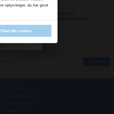
e oplysninger, du har givet
stærkt og rivefast RPET, er stingfri og har
gde på 23 cm og er perfekt til hverdagsshopping og
et recycled polyester.
Tillad alle cookies
Tilmeld
INFORMATION
Handelsbetingelser
Om Karl Lund
Kontakt