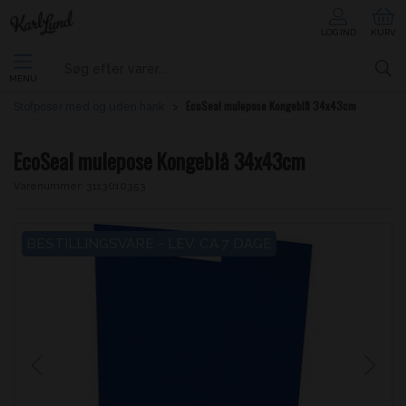
LOG IND
KURV
MENU
EcoSeal mulepose Kongeblå 34x43cm
Stofposer med og uden hank
EcoSeal mulepose Kongeblå 34x43cm
Varenummer:
3113010353
BESTILLINGSVARE - LEV. CA 7 DAGE