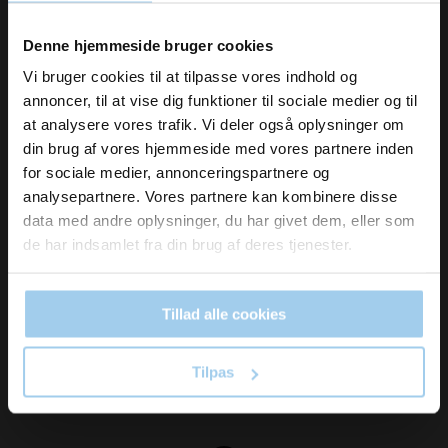
Vil du modtage
Kan også laves med logotryk, se mere
her
Denne hjemmeside bruger cookies
Kontakt os for tilbud
inspiration og
Vi bruger cookies til at tilpasse vores indhold og
annoncer, til at vise dig funktioner til sociale medier og til
kl@karllund.dk
nyheder fra os?
at analysere vores trafik. Vi deler også oplysninger om
din brug af vores hjemmeside med vores partnere inden
for sociale medier, annonceringspartnere og
Skriv dig op til vores nyhedsbrev her
analysepartnere. Vores partnere kan kombinere disse
og hold dig ajour
Modtag vores nyhedsbrev
data med andre oplysninger, du har givet dem, eller som
Email
de har indsamlet fra din brug af deres tjenester.
Nyheder og katalog - én gang om måneden
Tillad alle cookies
Ja tak, skriv mig op!
Tilpas
Tilmeld