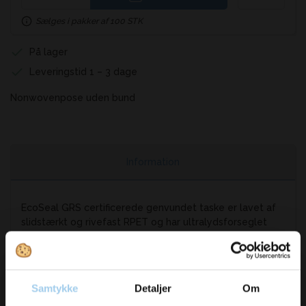
Sælges i pakker af 100 STK
På lager
Leveringstid 1 – 3 dage
Nonwovenpose uden bund
Information
EcoSeal GRS certificerede genvundet taske er lavet af
slidstærkt og rivefast RPET og har ultralydsforseglet
konstruktion og udstansede håndtag. Den er stingfri og
let, men alligevel stærk. Perfekt til daglige
fornødenheder, begivenheder eller hurtige ærinder. Kan
bære op til 3 kg vægt. Kapacitet: 5 liter.
Samtykke
Detaljer
Om