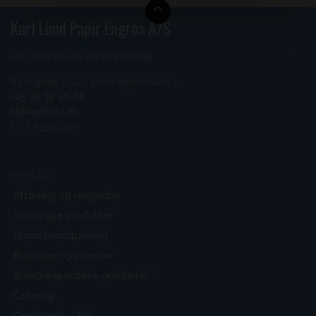
Karl Lund Papir Engros A/S
Alt i emballage og indpakning
Ryesgade 19-21 2200 København N
+45 35 35 46 66
kl@karllund.dk
CVR 85572210
KATALOG
Aftørring og rengøring
Ansvarlige produkter
Blomsterindpakning
Bonruller og inventar
Branchespecifikke produkter
Catering
Chokolade / Slik