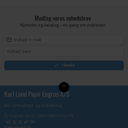
Modtag vores nyhedsbrev
Nyheder og katalog - én gang om måneden
Tilmeld
Karl Lund Papir Engros A/S
Alt i emballage og indpakning
Ryesgade 19-21 2200 København N
+45 35 35 46 66
kl@karllund.dk