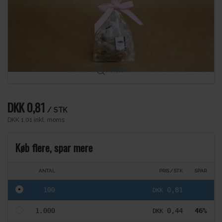
Forstør
DKK 0,81
/ STK
DKK 1,01 inkl. moms
Køb flere, spar mere
ANTAL
PRIS / STK
SPAR
100
0,81
DKK
1.000
0,44
46%
DKK