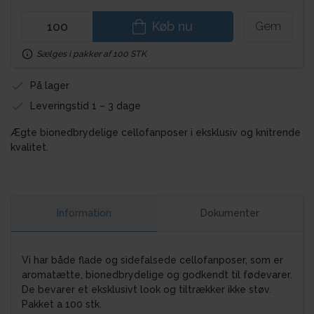
Køb nu
Gem
Sælges i pakker af 100 STK
På lager
Leveringstid 1 – 3 dage
Ægte bionedbrydelige cellofanposer i eksklusiv og knitrende
kvalitet.
Information
Dokumenter
Vi har både flade og sidefalsede cellofanposer, som er
aromatætte, bionedbrydelige og godkendt til fødevarer.
De bevarer et eksklusivt look og tiltrækker ikke støv.
Pakket a 100 stk.