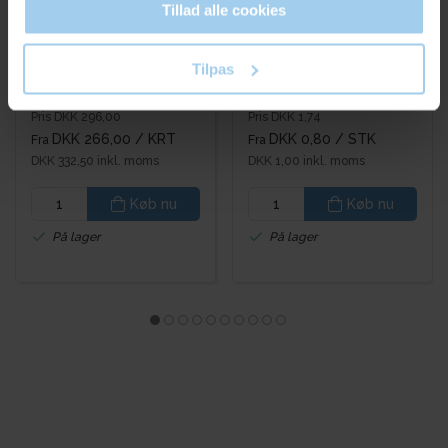
Tillad alle cookies
148114
316
Tilpas
Klodsbundspose Brun
Bæreposer 6L Brun -
32x17x43cm 80g - 200
180x80x220 mm. 70g
stk. pr. kasse
Pris DKK 296,00
Pris DKK 1,74
DKK 266,00
/ KRT
DKK 0,80
/ STK
Fra
Fra
DKK 332,50 inkl. moms
DKK 1,00 inkl. moms
Køb nu
Køb nu
På lager
På lager