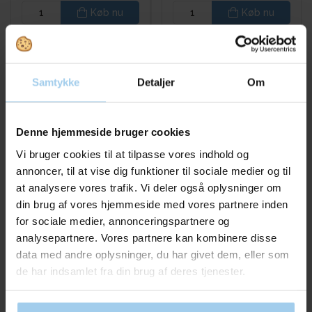
Køb nu
Køb nu
På lager
På lager
Samtykke
Detaljer
Om
Denne hjemmeside bruger cookies
Vi bruger cookies til at tilpasse vores indhold og
annoncer, til at vise dig funktioner til sociale medier og til
at analysere vores trafik. Vi deler også oplysninger om
Bestsellers in Vin- og delikatesse emballage
din brug af vores hjemmeside med vores partnere inden
for sociale medier, annonceringspartnere og
analysepartnere. Vores partnere kan kombinere disse
data med andre oplysninger, du har givet dem, eller som
Spar 10%
Spar 54%
de har indsamlet fra din brug af deres tjenester.