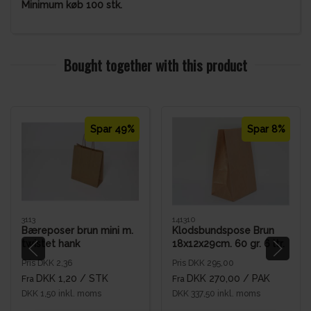
Minimum køb 100 stk.
Bought together with this product
Spar 49%
Spar 8%
3113
141310
Bæreposer brun mini m.
Klodsbundspose Brun
twistet hank
18x12x29cm. 60 gr. 6 ltr.
Pris DKK 2,36
Pris DKK 295,00
DKK 1,20
/ STK
DKK 270,00
/ PAK
Fra
Fra
DKK 1,50 inkl. moms
DKK 337,50 inkl. moms