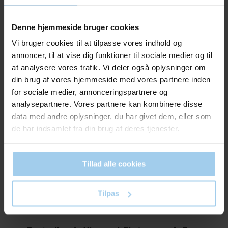
0610
068
Denne hjemmeside bruger cookies
Brun fidele 30 x 40 cm
Brun fidele 60 x 80 cm
1/4
Vi bruger cookies til at tilpasse vores indhold og
Pris DKK 240,00
Pris DKK 215,00
annoncer, til at vise dig funktioner til sociale medier og til
DKK 200,00
DKK 190,00
Fra
Fra
at analysere vores trafik. Vi deler også oplysninger om
DKK 250,00 inkl. moms
DKK 237,50 inkl. moms
din brug af vores hjemmeside med vores partnere inden
for sociale medier, annonceringspartnere og
Køb nu
Køb nu
analysepartnere. Vores partnere kan kombinere disse
På lager
På lager
data med andre oplysninger, du har givet dem, eller som
de har indsamlet fra din brug af deres tjenester.
Tillad alle cookies
Tilpas