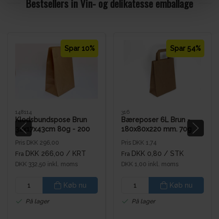
Bestsellers in Vin- og delikatesse emballage
Spar 10%
Spar 54%
148114
316
Klodsbundspose Brun
Bæreposer 6L Brun -
32x17x43cm 80g - 200
180x80x220 mm. 70g
stk. pr. kasse
Pris DKK 296,00
Pris DKK 1,74
DKK 266,00
/ KRT
DKK 0,80
/ STK
Fra
Fra
DKK 332,50 inkl. moms
DKK 1,00 inkl. moms
Køb nu
Køb nu
På lager
På lager