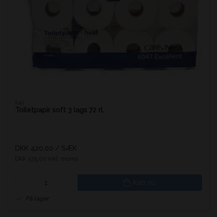
245
Toiletpapir soft 3 lags 72 rl.
DKK 420,00
/ SÆK
DKK 525,00 inkl. moms
Køb nu
På lager