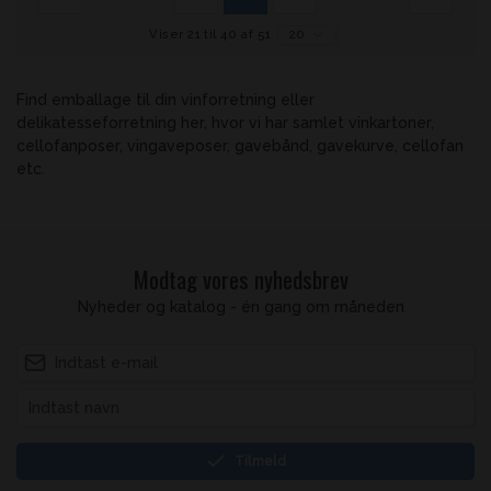
Viser 21 til 40 af 51
20
Find emballage til din vinforretning eller
delikatesseforretning her, hvor vi har samlet vinkartoner,
cellofanposer, vingaveposer, gavebånd, gavekurve, cellofan
etc.
Modtag vores nyhedsbrev
Nyheder og katalog - én gang om måneden
Tilmeld