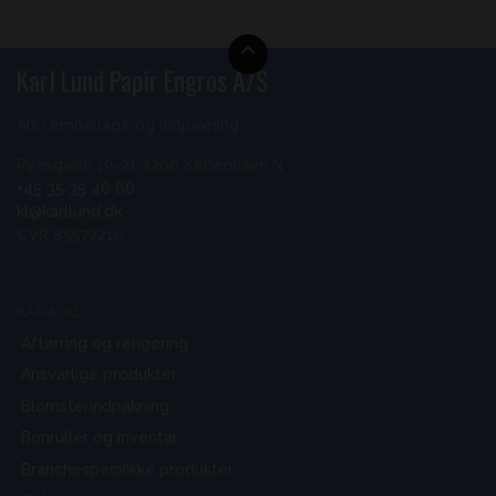
Karl Lund Papir Engros A/S
Alt i emballage og indpakning
Ryesgade 19-21 2200 København N
+45 35 35 46 66
kl@karllund.dk
CVR 85572210
KATALOG
Aftørring og rengøring
Ansvarlige produkter
Blomsterindpakning
Bonruller og inventar
Branchespecifikke produkter