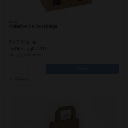
19261
Vinkarton 6 fl. brun bølge
Pris DKK 35,95
DKK 25,38
/ STK.
Fra
DKK 31,73 inkl. moms
Køb nu
På lager