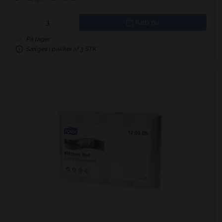
Køb nu
På lager
Sælges i pakker af 3 STK