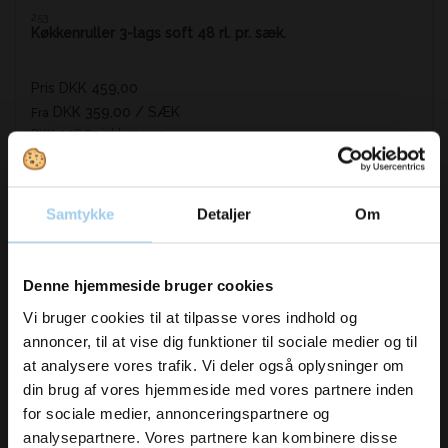
253
Køkkenruller 3-lags soft 48 rl. pr. sæk.
Pris DKK 459,00
DKK 359,00
/ SÆK
Fra
DKK 448,75 inkl. moms
Køb nu
Samtykke
Detaljer
Om
På lager
Vil du modtage
Denne hjemmeside bruger cookies
inspiration og
Vi bruger cookies til at tilpasse vores indhold og
annoncer, til at vise dig funktioner til sociale medier og til
nyheder fra os?
at analysere vores trafik. Vi deler også oplysninger om
din brug af vores hjemmeside med vores partnere inden
for sociale medier, annonceringspartnere og
Skriv dig op til vores nyhedsbrev her
analysepartnere. Vores partnere kan kombinere disse
og hold dig ajour