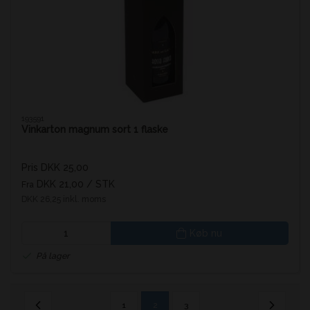
193591
Vinkarton magnum sort 1 flaske
Pris DKK 25,00
DKK 21,00
/ STK
Fra
DKK 26,25 inkl. moms
Køb nu
På lager
1
2
3