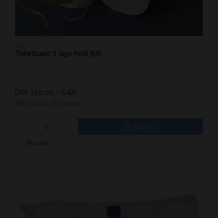
243
Toiletpapir 2 lags hvid (56)
DKK 160,00
/ SÆK
DKK 200,00 inkl. moms
Køb nu
På lager