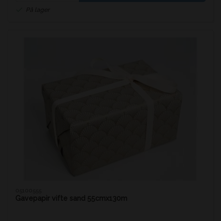
På lager
05100555
Gavepapir vifte sand 55cmx130m