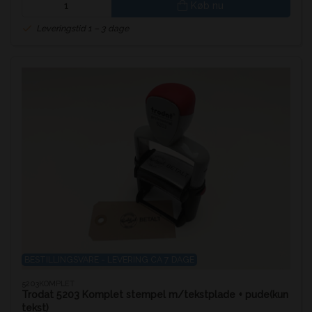
Køb nu
Leveringstid 1 – 3 dage
BESTILLINGSVARE - LEVERING CA 7 DAGE
5203KOMPLET
Trodat 5203 Komplet stempel m/tekstplade + pude(kun
tekst)