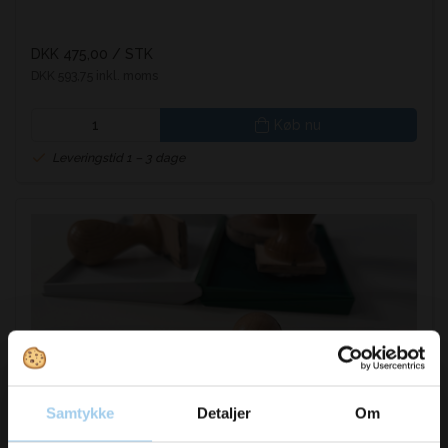
DKK 475,00
/ STK
DKK 593,75 inkl. moms
Køb nu
Leveringstid 1 – 3 dage
Samtykke
Detaljer
Om