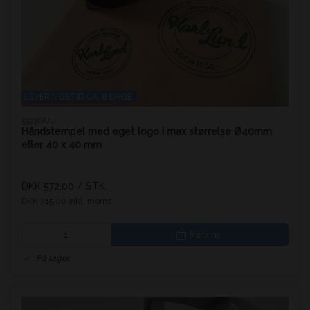
LEVERINGSTID CA. 8 DAGE.
5575GUL
Håndstempel med eget logo i max størrelse Ø40mm
eller 40 x 40 mm
DKK 572,00
/ STK.
DKK 715,00 inkl. moms
Køb nu
På lager