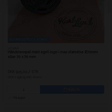
LEVERINGSTID CA. 8 DAGE.
5575BLÅ
Håndstempel med eget logo i max størrelse Ø70mm
eller 70 x 70 mm
DKK 925,00
/ STK.
DKK 1.156,25 inkl. moms
Køb nu
På lager