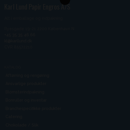
Karl Lund Papir Engros A/S
Alt i emballage og indpakning
Ryesgade 19-21 2200 København N
+45 35 35 46 66
kl@karllund.dk
CVR 85572210
KATALOG
Aftørring og rengøring
Ansvarlige produkter
Blomsterindpakning
Bonruller og inventar
Branchespecifikke produkter
Catering
Chokolade / Slik