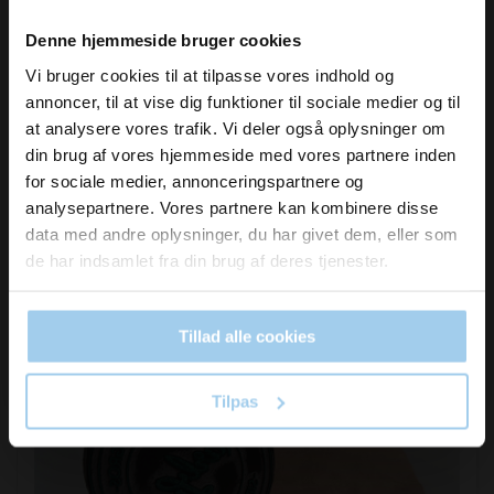
Vil du modtage
Denne hjemmeside bruger cookies
LEVERINGSTID CA. 8 DAGE.
inspiration og
Vi bruger cookies til at tilpasse vores indhold og
5575GRØN
annoncer, til at vise dig funktioner til sociale medier og til
Håndstempel med eget logo i max størrelse Ø50mm
nyheder fra os?
eller 50 x 50 mm
at analysere vores trafik. Vi deler også oplysninger om
din brug af vores hjemmeside med vores partnere inden
for sociale medier, annonceringspartnere og
DKK 749,00
/ STK.
Skriv dig op til vores nyhedsbrev her
analysepartnere. Vores partnere kan kombinere disse
DKK 936,25 inkl. moms
og hold dig ajour
data med andre oplysninger, du har givet dem, eller som
Email
de har indsamlet fra din brug af deres tjenester.
Køb nu
På lager
Tillad alle cookies
Ja tak, skriv mig op!
Tilpas