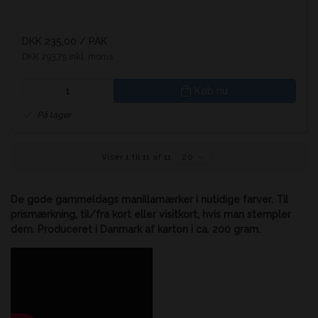
DKK 235,00
/ PAK
DKK 293,75 inkl. moms
Køb nu
På lager
Viser 1 til 11 af 11
20
De gode gammeldags manillamærker i nutidige farver. Til
prismærkning, til/fra kort eller visitkort, hvis man stempler
dem. Produceret i Danmark af karton i ca. 200 gram.