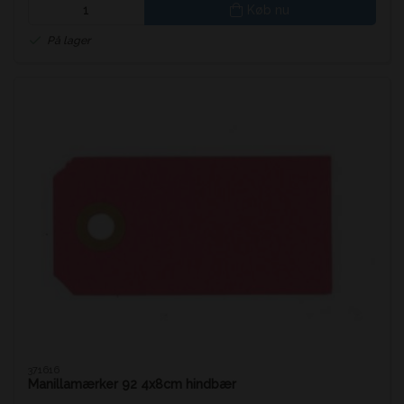
Køb nu
På lager
371616
Manillamærker 92 4x8cm hindbær