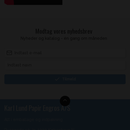
Modtag vores nyhedsbrev
Nyheder og katalog - én gang om måneden
Tilmeld
Karl Lund Papir Engros A/S
Alt i emballage og indpakning