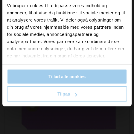
inspiration og
Vi bruger cookies til at tilpasse vores indhold og
DKK 235,00
/ PAK
annoncer, til at vise dig funktioner til sociale medier og til
nyheder fra os?
DKK 293,75 inkl. moms
at analysere vores trafik. Vi deler også oplysninger om
din brug af vores hjemmeside med vores partnere inden
Køb nu
for sociale medier, annonceringspartnere og
Skriv dig op til vores nyhedsbrev her
analysepartnere. Vores partnere kan kombinere disse
På lager
og hold dig ajour
data med andre oplysninger, du har givet dem, eller som
Email
de har indsamlet fra din brug af deres tjenester.
Tillad alle cookies
Ja tak, skriv mig op!
Tilpas