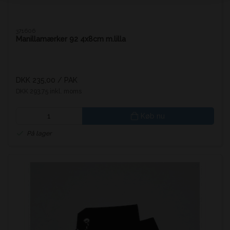
371606
Manillamærker 92 4x8cm m.lilla
DKK 235,00
/ PAK
DKK 293,75 inkl. moms
Køb nu
På lager