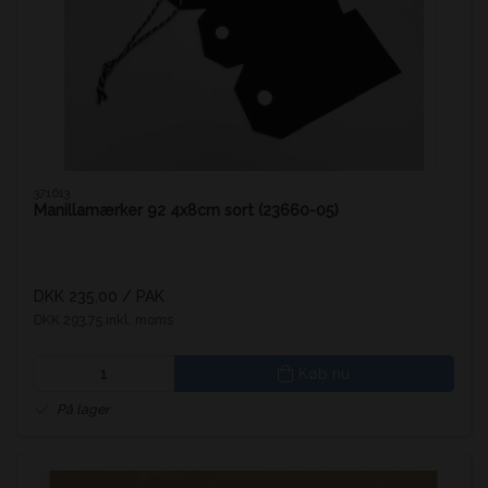
371613
Manillamærker 92 4x8cm sort (23660-05)
DKK 235,00
/ PAK
DKK 293,75 inkl. moms
Køb nu
På lager