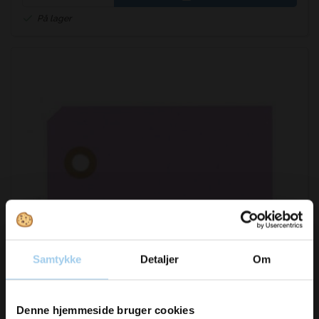
På lager
Samtykke
Detaljer
Om
371605
Manillamærker 92 4x8cm lys lilla
Vil du modtage
Denne hjemmeside bruger cookies