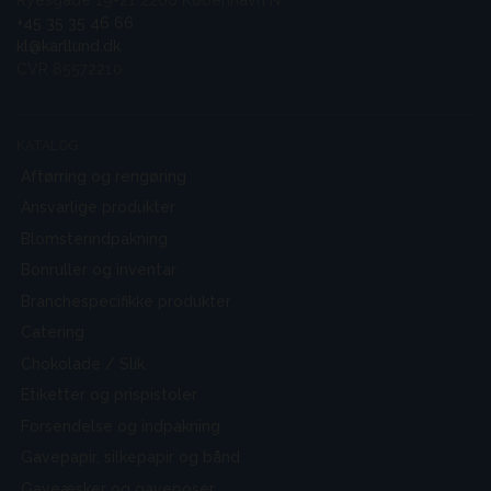
Ryesgade 19-21 2200 København N
+45 35 35 46 66
kl@karllund.dk
CVR 85572210
KATALOG
Aftørring og rengøring
Ansvarlige produkter
Blomsterindpakning
Bonruller og inventar
Branchespecifikke produkter
Catering
Chokolade / Slik
Etiketter og prispistoler
Forsendelse og indpakning
Gavepapir, silkepapir og bånd
Gaveæsker og gaveposer