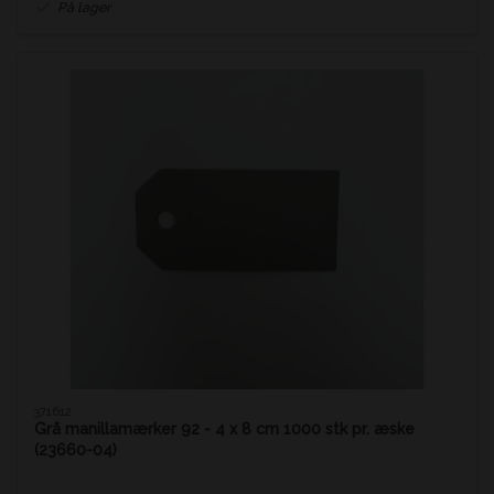
På lager
371612
Grå manillamærker 92 - 4 x 8 cm 1000 stk pr. æske
(23660-04)