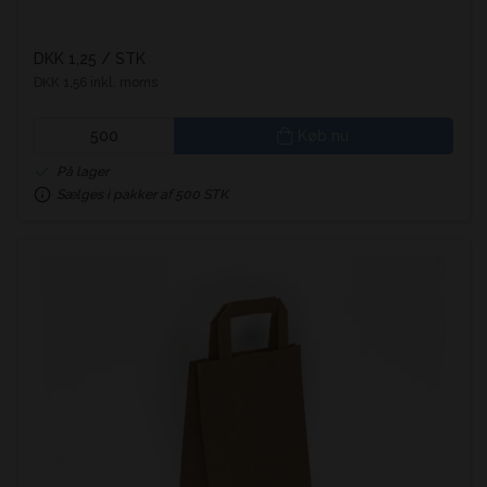
DKK 1,25
/ STK
DKK 1,56 inkl. moms
Køb nu
På lager
Sælges i pakker af 500 STK