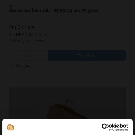
312
Bærepose brun 16L - 25x15x34 cm. 70 gram
Pris DKK 2,35
DKK 1,03
/ STK
Fra
DKK 1,29 inkl. moms
Køb nu
På lager