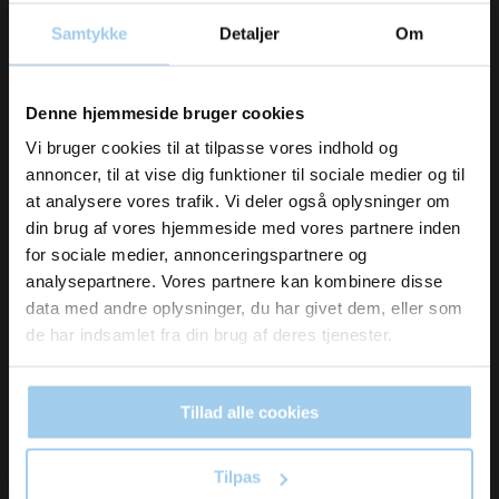
Samtykke
Detaljer
Om
Vil du modtage
Denne hjemmeside bruger cookies
inspiration og
Vi bruger cookies til at tilpasse vores indhold og
319
Blomsterbæreposer brune 35x17x27 cm. 80g
annoncer, til at vise dig funktioner til sociale medier og til
nyheder fra os?
at analysere vores trafik. Vi deler også oplysninger om
din brug af vores hjemmeside med vores partnere inden
Pris DKK 2,75
for sociale medier, annonceringspartnere og
DKK 1,40
/ STK
Fra
Skriv dig op til vores nyhedsbrev her
analysepartnere. Vores partnere kan kombinere disse
DKK 1,75 inkl. moms
og hold dig ajour
data med andre oplysninger, du har givet dem, eller som
Email
de har indsamlet fra din brug af deres tjenester.
Køb nu
På lager
Tillad alle cookies
Ja tak, skriv mig op!
Tilpas