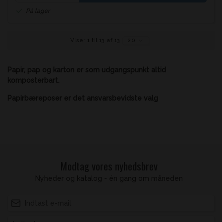
På lager
Viser 1 til 13 af 13
20
Papir, pap og karton er som udgangspunkt altid
komposterbart.
Papirbæreposer er det ansvarsbevidste valg
Modtag vores nyhedsbrev
Nyheder og katalog - én gang om måneden