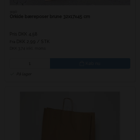
3190
Orkide bæreposer brune 32x17x45 cm
Pris DKK 4,58
DKK 2,99
/ STK
Fra
DKK 3,74 inkl. moms
Køb nu
På lager