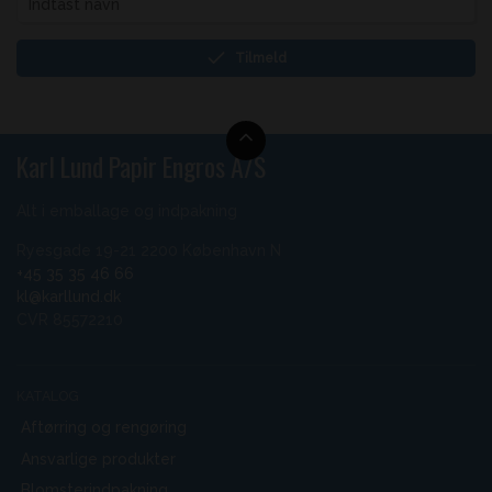
Tilmeld
Karl Lund Papir Engros A/S
Alt i emballage og indpakning
Ryesgade 19-21 2200 København N
+45 35 35 46 66
kl@karllund.dk
CVR 85572210
KATALOG
Aftørring og rengøring
Ansvarlige produkter
Blomsterindpakning