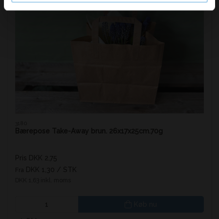
3180
Bærepose Take-Away brun. 26x17x25cm.70g
Pris DKK 2,75
DKK 1,30
/ STK
Fra
DKK 1,63 inkl. moms
Køb nu