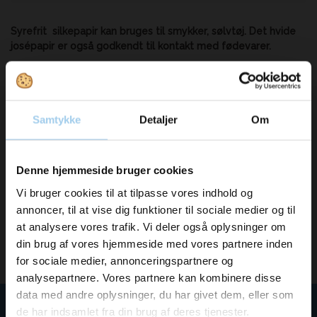
Syrefrit silkepapir kan bruges til smykker, sølvtøj. Det hvide
josépapir er også godkendt til kontakt med fødevarer.
Modtag vores nyhedsbrev
Samtykke
Detaljer
Om
Nyheder og katalog - én gang om måneden
Vil du modtage
Denne hjemmeside bruger cookies
inspiration og
Vi bruger cookies til at tilpasse vores indhold og
annoncer, til at vise dig funktioner til sociale medier og til
nyheder fra os?
at analysere vores trafik. Vi deler også oplysninger om
Tilmeld
din brug af vores hjemmeside med vores partnere inden
for sociale medier, annonceringspartnere og
Skriv dig op til vores nyhedsbrev her
analysepartnere. Vores partnere kan kombinere disse
og hold dig ajour
data med andre oplysninger, du har givet dem, eller som
Karl Lund Papir Engros A/S
Email
de har indsamlet fra din brug af deres tjenester.