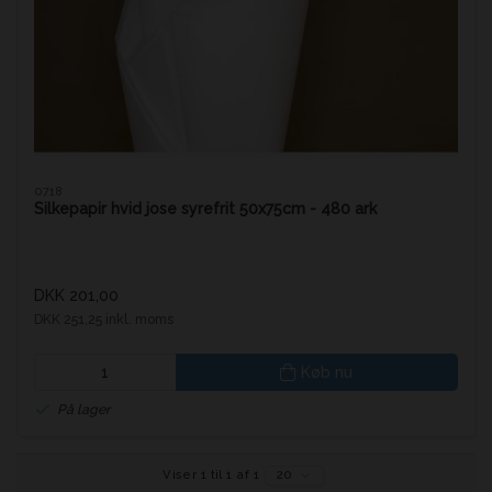
0718
Silkepapir hvid jose syrefrit 50x75cm - 480 ark
DKK 201,00
DKK 251,25 inkl. moms
Køb nu
På lager
Viser 1 til 1 af 1
20