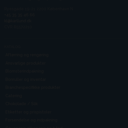
Ryesgade 19-21 2200 København N
+45 35 35 46 66
kl@karllund.dk
CVR 85572210
KATALOG
Aftørring og rengøring
Ansvarlige produkter
Blomsterindpakning
Bonruller og inventar
Branchespecifikke produkter
Catering
Chokolade / Slik
Etiketter og prispistoler
Forsendelse og indpakning