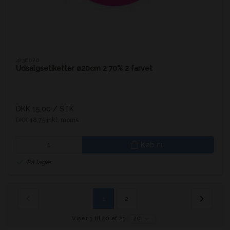
4236070
Udsalgsetiketter ø20cm 2 70% 2 farvet
DKK 15,00
/ STK
DKK 18,75 inkl. moms
Køb nu
På lager
1
2
Viser 1 til 20 af 21
20