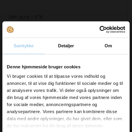
DKK 35,00
/ STK
DKK 43,75 inkl. moms
Køb nu
Samtykke
Detaljer
Om
På lager
Vil du modtage
Denne hjemmeside bruger cookies
inspiration og
Vi bruger cookies til at tilpasse vores indhold og
annoncer, til at vise dig funktioner til sociale medier og til
nyheder fra os?
at analysere vores trafik. Vi deler også oplysninger om
din brug af vores hjemmeside med vores partnere inden
for sociale medier, annonceringspartnere og
Skriv dig op til vores nyhedsbrev her
analysepartnere. Vores partnere kan kombinere disse
og hold dig ajour
data med andre oplysninger, du har givet dem, eller som
Email
de har indsamlet fra din brug af deres tjenester.