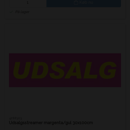
Køb nu
På lager
4288303
Udsalgsstreamer margenta/gul 30x100cm