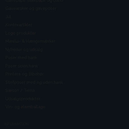
Gavepapir, silkepapir og bånd
Gaveæsker og gaveposer
Jul
Kontorartikler
Logo produkter
Manilla- & Hængemærker
Nyheder og udsalg
Poser med hank
Poser uden hank
Printere og tilbehør
Stofposer med og uden hank
Sæson / Tema
Udsalgsprodukter
Vin- og ølemballage
INFORMATION