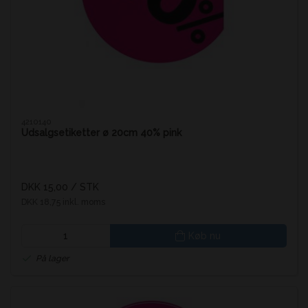
4210140
Udsalgsetiketter ø 20cm 40% pink
DKK 15,00
/ STK
DKK 18,75 inkl. moms
Køb nu
På lager