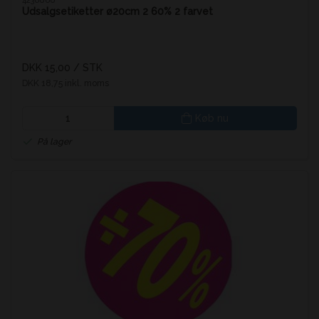
4236060
Udsalgsetiketter ø20cm 2 60% 2 farvet
DKK 15,00
/ STK
DKK 18,75 inkl. moms
Køb nu
På lager