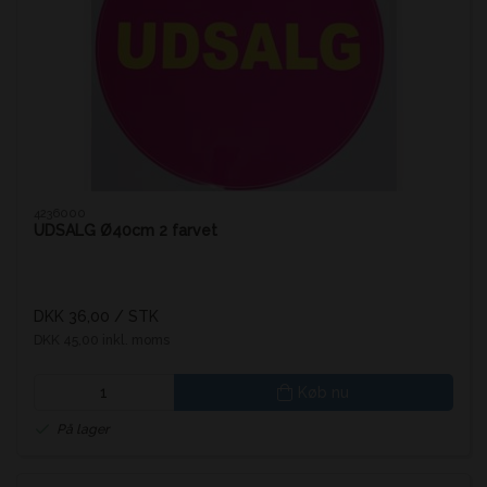
4236000
UDSALG Ø40cm 2 farvet
DKK 36,00
/ STK
DKK 45,00 inkl. moms
Køb nu
På lager