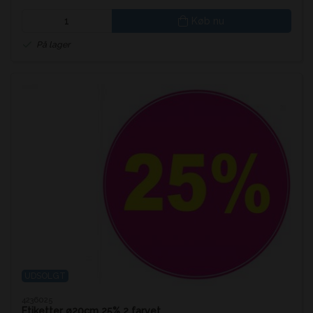
Køb nu
På lager
UDSOLGT
4236025
Etiketter ø20cm 25% 2 farvet