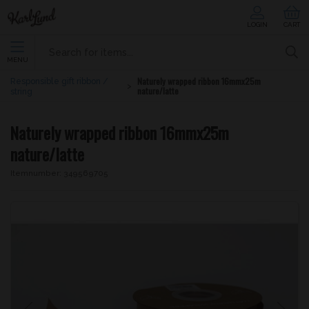
LOGIN
CART
MENU
Naturely wrapped ribbon 16mmx25m
Responsible gift ribbon /
nature/latte
string
Naturely wrapped ribbon 16mmx25m
nature/latte
Itemnumber:
349569705