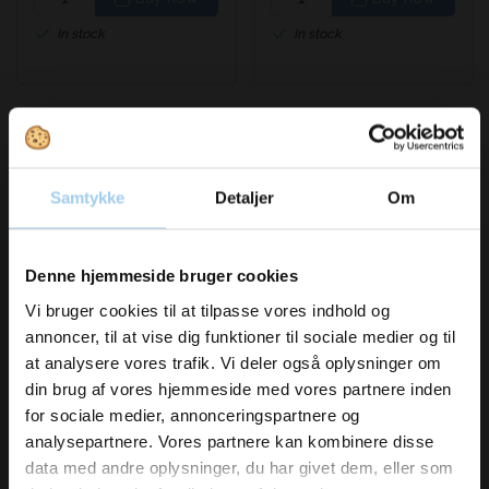
In stock
In stock
Samtykke
Detaljer
Om
Vil du modtage
Denne hjemmeside bruger cookies
Bestsellers in Responsible gift ribbon / string
inspiration og
Vi bruger cookies til at tilpasse vores indhold og
annoncer, til at vise dig funktioner til sociale medier og til
nyheder fra os?
at analysere vores trafik. Vi deler også oplysninger om
Save 11%
din brug af vores hjemmeside med vores partnere inden
for sociale medier, annonceringspartnere og
Skriv dig op til vores nyhedsbrev her
analysepartnere. Vores partnere kan kombinere disse
og hold dig ajour
data med andre oplysninger, du har givet dem, eller som