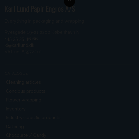
Karl Lund Papir Engros A/S
Everything in packaging and wrapping
Ryesgade 19-21 2200 København N
+45 35 35 46 66
kl@karllund.dk
VAT no. 85572210
CATALOGUE
Cleaning articles
Concious products
Flower wrapping
Inventory
Industry-specific products
Catering
Chocolate / Candy