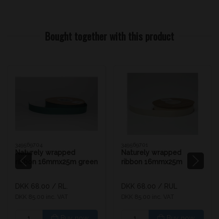
Bought together with this product
349569704
349569701
Naturely wrapped
Naturely wrapped
ribbon 16mmx25m green
ribbon 16mmx25m
offwhite
DKK 68.00
/ RL.
DKK 68.00
/ RUL
DKK 85.00 inc. VAT
DKK 85.00 inc. VAT
Buy now
Buy now