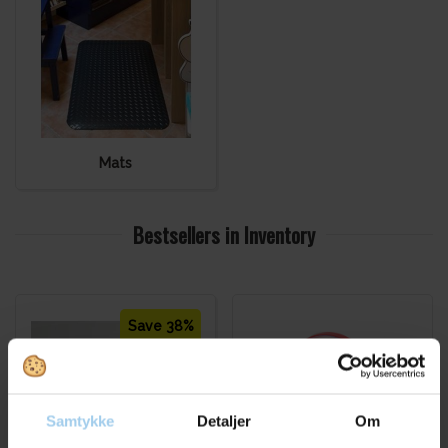
Mats
Bestsellers in Inventory
Save 38%
Samtykke
Detaljer
Om