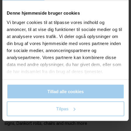
5231
2003001
Dankortrl 57x40x12mm -
Nylon line for hanging
18m
signs 0,35x200m
Denne hjemmeside bruger cookies
Standard sales price DKK
Vi bruger cookies til at tilpasse vores indhold og
6.50
DKK 33.90
/ PS
annoncer, til at vise dig funktioner til sociale medier og til
DKK 4.00
/ RUL
From
DKK 42.38 inc. VAT
at analysere vores trafik. Vi deler også oplysninger om
DKK 5.00 inc. VAT
din brug af vores hjemmeside med vores partnere inden
Buy now
Buy now
for sociale medier, annonceringspartnere og
In stock
In stock
analysepartnere. Vores partnere kan kombinere disse
Sold in packages of 10 RUL
data med andre oplysninger, du har givet dem, eller som
de har indsamlet fra din brug af deres tjenester.
Tillad alle cookies
Tilpas
Here you will find accessories for the shop and the office:
signs, Dankort rolls, chairs and much more