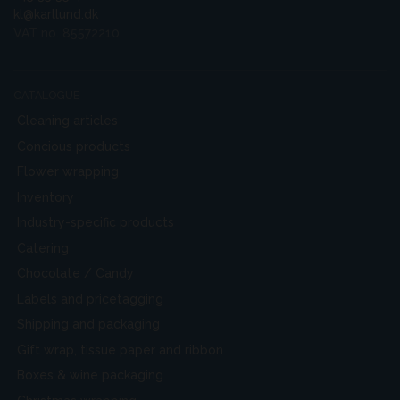
kl@karllund.dk
VAT no. 85572210
CATALOGUE
Cleaning articles
Concious products
Flower wrapping
Inventory
Industry-specific products
Catering
Chocolate / Candy
Labels and pricetagging
Shipping and packaging
Gift wrap, tissue paper and ribbon
Boxes & wine packaging