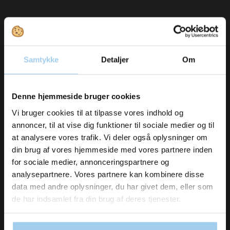
Samtykke
Detaljer
Om
Bestsellers in Brother P-Touch tape/ribbon
Vil du modtage
Denne hjemmeside bruger cookies
inspiration og
Vi bruger cookies til at tilpasse vores indhold og
annoncer, til at vise dig funktioner til sociale medier og til
nyheder fra os?
at analysere vores trafik. Vi deler også oplysninger om
din brug af vores hjemmeside med vores partnere inden
for sociale medier, annonceringspartnere og
Skriv dig op til vores nyhedsbrev her
analysepartnere. Vores partnere kan kombinere disse
og hold dig ajour
65110
data med andre oplysninger, du har givet dem, eller som
BROTHER TZE-231
Email
de har indsamlet fra din brug af deres tjenester.
12MM BLACK/WHITE
DKK 143.00
/ STK