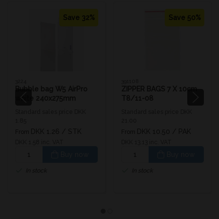
Save 32%
Save 50%
3224
391108
Bubble bag W5 AirPro
ZIPPER BAGS 7 X 10cm
white 240x275mm
T8/11-08
Standard sales price DKK
Standard sales price DKK
1.85
21.00
DKK 1.26
/ STK
DKK 10.50
/ PAK
From
From
DKK 1.58 inc. VAT
DKK 13.13 inc. VAT
Buy now
Buy now
In stock
In stock