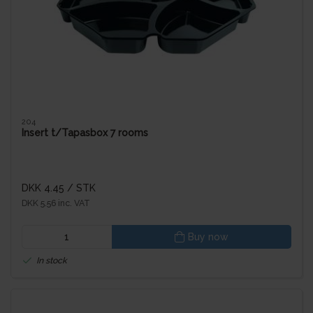
204
Insert t/Tapasbox 7 rooms
DKK 4.45
/ STK
DKK 5.56 inc. VAT
Buy now
In stock