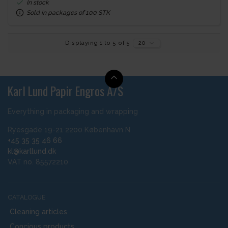
In stock
Sold in packages of 100 STK
Displaying 1 to 5 of 5
20
Karl Lund Papir Engros A/S
Everything in packaging and wrapping
Ryesgade 19-21 2200 København N
+45 35 35 46 66
kl@karllund.dk
VAT no. 85572210
CATALOGUE
Cleaning articles
Concious products