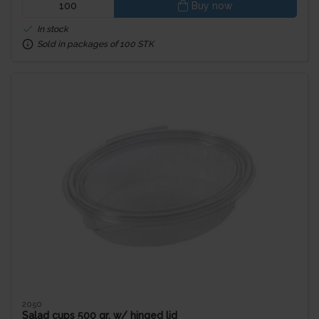
Buy now
In stock
Sold in packages of 100 STK
2050
Salad cups 500 gr. w/ hinged lid