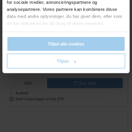
for sociale medier, annonceringspartnere og
analysepartnere. Vores partnere kan kombinere disse
data med andre oplysninger, du har givet dem, eller som
de har indsamlet fra din brug af deres tjenester.
2051
Salad cups 750 gr. w/ hinged lid
Tillad alle cookies
Standard sales price DKK 1.30
Tilpas
DKK 1.14
/ STK
From
DKK 1.43 inc. VAT
Buy now
In stock
Sold in packages of 100 STK