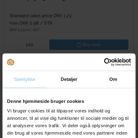
Standard sales price DKK 1.23
DKK 0.98
/ STK
From
DKK 1.23 inc. VAT
Buy now
In stock
Sold in packages of 100 STK
Samtykke
Detaljer
Om
Denne hjemmeside bruger cookies
Vi bruger cookies til at tilpasse vores indhold og
annoncer, til at vise dig funktioner til sociale medier og til
at analysere vores trafik. Vi deler også oplysninger om
din brug af vores hjemmeside med vores partnere inden