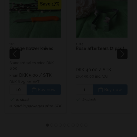
Save 17%
101
1014
Orange flower knives
Rose aftertears (2 pcs.)
Standard sales price DKK
6.00
DKK 40.00
/ STK
DKK 5.00
/ STK
From
DKK 50.00 inc. VAT
DKK 6.25 inc. VAT
Buy now
Buy now
In stock
In stock
Sold in packages of 10 STK