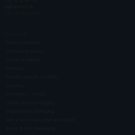
+45 35 35 46 66
kl@karllund.dk
VAT no. 85572210
CATALOGUE
Cleaning articles
Concious products
Flower wrapping
Inventory
Industry-specific products
Catering
Chocolate / Candy
Labels and pricetagging
Shipping and packaging
Gift wrap, tissue paper and ribbon
Boxes & wine packaging