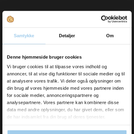
Bestsellers in Letter organizers - Clipboard -
Samtykke
Detaljer
Om
Magazine cassette
Vil du modtage
Denne hjemmeside bruger cookies
inspiration og
Vi bruger cookies til at tilpasse vores indhold og
annoncer, til at vise dig funktioner til sociale medier og til
nyheder fra os?
at analysere vores trafik. Vi deler også oplysninger om
din brug af vores hjemmeside med vores partnere inden
for sociale medier, annonceringspartnere og
Skriv dig op til vores nyhedsbrev her
analysepartnere. Vores partnere kan kombinere disse
og hold dig ajour
11921
11805909
data med andre oplysninger, du har givet dem, eller som
Clipboard A4 without
B-binder red w/bar and
Email
de har indsamlet fra din brug af deres tjenester.
cover
label 100 pcs/pack
DKK 36.00
/ STK
DKK 189.00
/ PAK