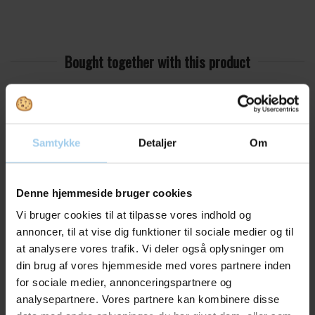
Bought together with this product
Save 12%
Save 39%
Samtykke
Detaljer
Om
Vil du modtage
Denne hjemmeside bruger cookies
inspiration og
Vi bruger cookies til at tilpasse vores indhold og
068
19171712B
Euro craft 60x80cm
Gift basket square
annoncer, til at vise dig funktioner til sociale medier og til
natural wave
nyheder fra os?
at analysere vores trafik. Vi deler også oplysninger om
Standard sales price DKK
Standard sales price DKK
din brug af vores hjemmeside med vores partnere inden
215.00
25.50
for sociale medier, annonceringspartnere og
DKK 190.00
/ RIS
DKK 15.62
/ STK
From
From
Skriv dig op til vores nyhedsbrev her
analysepartnere. Vores partnere kan kombinere disse
DKK 237.50 inc. VAT
DKK 19.53 inc. VAT
og hold dig ajour