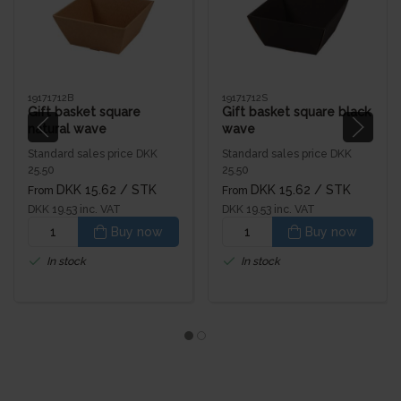
19171712B
19171712S
Gift basket square
Gift basket square black
natural wave
wave
Standard sales price DKK
Standard sales price DKK
25.50
25.50
DKK 15.62
/ STK
DKK 15.62
/ STK
From
From
DKK 19.53 inc. VAT
DKK 19.53 inc. VAT
Buy now
Buy now
In stock
In stock