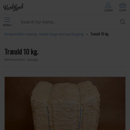
LOGIN
CART
MENU
Træuld 10 kg.
Responsible wiping, waste bags and packaging
Træuld 10 kg.
Itemnumber:
040451