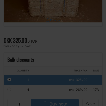
Enlarge
DKK 325.00
/ PAK
DKK 406.25 inc. VAT
Bulk discounts
QUANTITY
PRICE / PAK
SAVE
1
325.00
DKK
4
269.00
17%
DKK
Buy now
Save