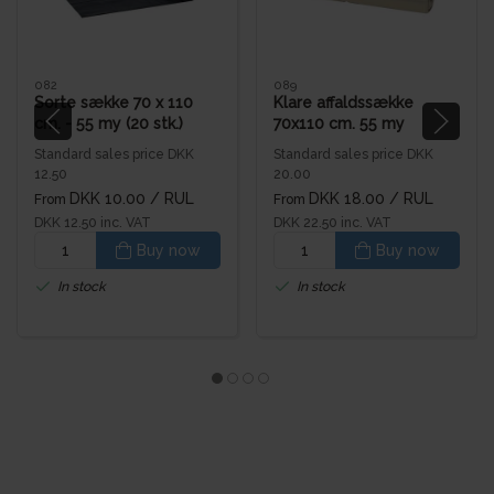
082
089
Sorte sække 70 x 110
Klare affaldssække
cm. - 55 my (20 stk.)
70x110 cm. 55 my
Standard sales price DKK
Standard sales price DKK
12.50
20.00
DKK 10.00
/ RUL
DKK 18.00
/ RUL
From
From
DKK 12.50 inc. VAT
DKK 22.50 inc. VAT
Buy now
Buy now
In stock
In stock