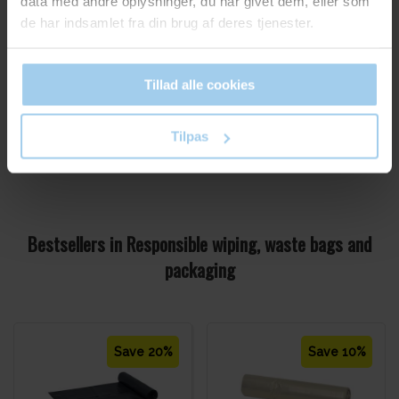
data med andre oplysninger, du har givet dem, eller som
Buy now
Buy now
de har indsamlet fra din brug af deres tjenester.
Email
In stock
In stock
Tillad alle cookies
Ja tak, skriv mig op!
Tilpas
Bestsellers in Responsible wiping, waste bags and
packaging
Save 20%
Save 10%