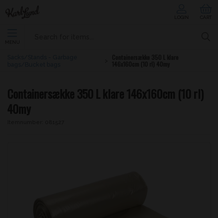
LOGIN
CART
MENU
Containersække 350 L klare
Sacks/Stands - Garbage
146x160cm (10 rl) 40my
bags/Bucket bags
Containersække 350 L klare 146x160cm (10 rl)
40my
Itemnumber:
081527