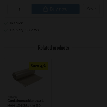
Buy now
Save
In stock
Delivery: 1-2 days
Related products
Save 47%
081526
Containersække 240 L
klare 124x151 cm (10