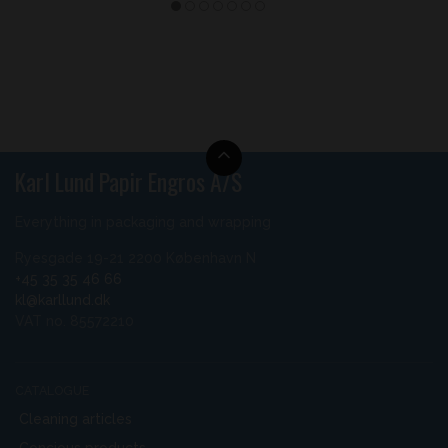
Karl Lund Papir Engros A/S
Everything in packaging and wrapping
Ryesgade 19-21 2200 København N
+45 35 35 46 66
kl@karllund.dk
VAT no. 85572210
CATALOGUE
Cleaning articles
Concious products