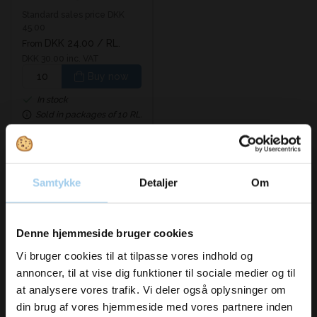
stk)40my
Standard sales price DKK
45.00
DKK 24.00
/ RL.
From
DKK 30.00 inc. VAT
Buy now
In stock
Sold in packages of 10 RL.
Samtykke
Detaljer
Om
Vil du modtage
Denne hjemmeside bruger cookies
inspiration og
Vi bruger cookies til at tilpasse vores indhold og
Bestsellers in Sacks/Stands - Garbage bags/Bucket
annoncer, til at vise dig funktioner til sociale medier og til
nyheder fra os?
bags
at analysere vores trafik. Vi deler også oplysninger om
din brug af vores hjemmeside med vores partnere inden