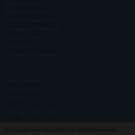
Bags with handle
Bags without handle
Printers and accessories
Tote bags and fabric bags
Season / Theme
Sale products
Gift boxes and packaging
INFORMATION
Trading conditions
About Karl Lund
Contact
© 2026 Karl Lund Papir Engros A/S All Rights Reserved