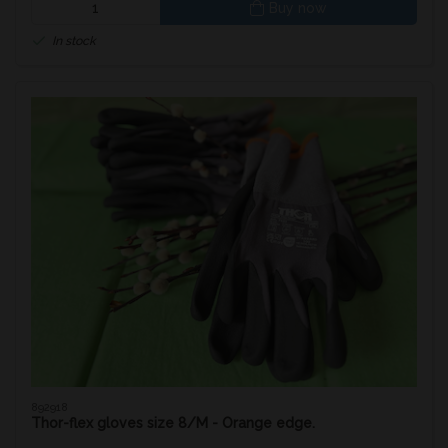
Buy now
In stock
892918
Thor-flex gloves size 8/M - Orange edge.