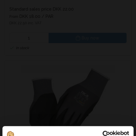
Standard sales price DKK 22.00
DKK 18.00
/ PAR
From
DKK 22.50 inc. VAT
Buy now
In stock