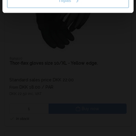
Tilpas
8929110
Thor-flex gloves size 10/XL - Yellow edge.
Standard sales price DKK 22.00
DKK 18.00
/ PAR
From
DKK 22.50 inc. VAT
Buy now
In stock