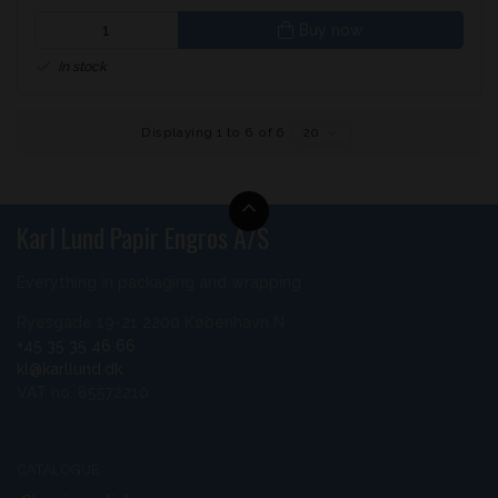
Buy now
In stock
Displaying 1 to 6 of 6
20
Karl Lund Papir Engros A/S
Everything in packaging and wrapping
Ryesgade 19-21 2200 København N
+45 35 35 46 66
kl@karllund.dk
VAT no. 85572210
CATALOGUE