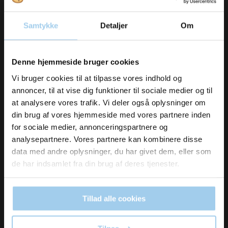
Samtykke
Detaljer
Om
892919
Thor-flex gloves size 9/L
Vil du modtage
Denne hjemmeside bruger cookies
inspiration og
Standard sales price DKK 22.00
Vi bruger cookies til at tilpasse vores indhold og
DKK 18.00
/ PAR
From
annoncer, til at vise dig funktioner til sociale medier og til
DKK 22.50 inc. VAT
nyheder fra os?
at analysere vores trafik. Vi deler også oplysninger om
din brug af vores hjemmeside med vores partnere inden
Buy now
for sociale medier, annonceringspartnere og
Skriv dig op til vores nyhedsbrev her
analysepartnere. Vores partnere kan kombinere disse
In stock
og hold dig ajour
data med andre oplysninger, du har givet dem, eller som
Email
de har indsamlet fra din brug af deres tjenester.
Tillad alle cookies
Ja tak, skriv mig op!